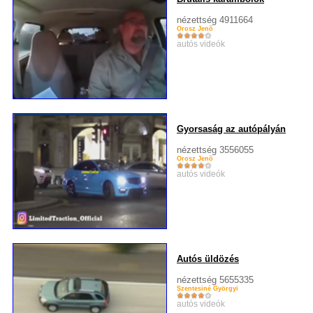
nézettség 4911664
Orosz Jenõ
autós videók
Gyorsaság az autópályán
nézettség 3556055
Orosz Jenõ
autós videók
Autós üldözés
nézettség 5655335
Szentesiné Györgyi
autós videók