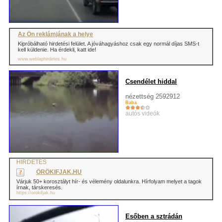
Az Ön reklámjának a helye
Kipróbálható hirdetési felület. A jóváhagyáshoz csak egy normál díjas SMS-t
kell küldenie. Ha érdekli, katt ide!
www.weblaphirdetes.hu
Csendélet hiddal
nézettség 2592912
Baba
autós videók
HIRDETÉS
ÖRÖKIFJAK.HU
Várjuk 50+ korosztályt hír- és vélemény oldalunkra. Hírfolyam melyet a tagok
írnak, társkeresés.
https://orokifjak.hu
Esőben a sztrádán