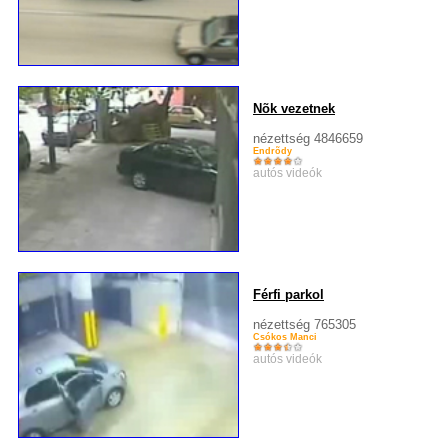
Nõk vezetnek
nézettség 4846659
Endrõdy
autós videók
Férfi parkol
nézettség 765305
Csókos Manci
autós videók