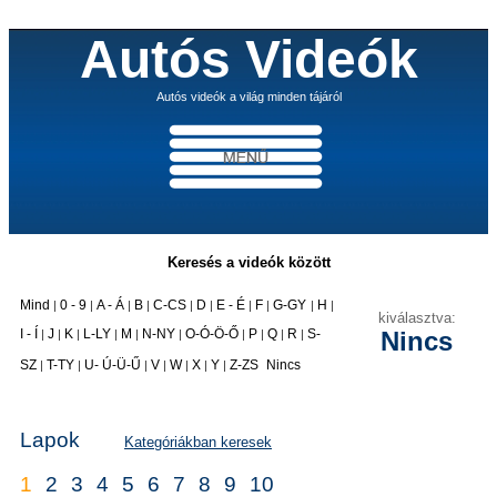
Autós Videók
Autós videók a világ minden tájáról
Keresés a videók között
Mind
0 - 9
A - Á
B
C-CS
D
E - É
F
G-GY
H
|
|
|
|
|
|
|
|
|
|
kiválasztva:
I - Í
J
K
L-LY
M
N-NY
O-Ó-Ö-Ő
P
Q
R
S-
Nincs
|
|
|
|
|
|
|
|
|
|
|
SZ
T-TY
U- Ú-Ü-Ű
V
W
X
Y
Z-ZS
Nincs
|
|
|
|
|
|
|
Lapok
Kategóriákban keresek
1
2
3
4
5
6
7
8
9
10