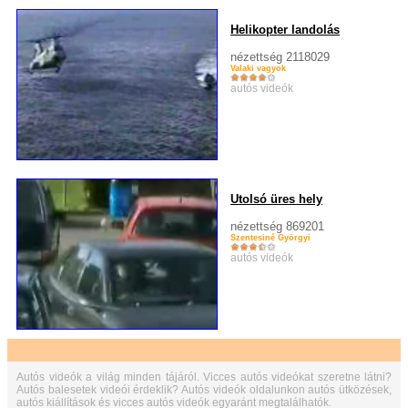
Helikopter landolás
nézettség 2118029
Valaki vagyok
autós videók
Utolsó üres hely
nézettség 869201
Szentesiné Györgyi
autós videók
Autós videók a világ minden tájáról. Vicces autós videókat szeretne látni?
Autós balesetek videói érdeklik? Autós videók oldalunkon autós ütközések,
autós kiállítások és vicces autós videók egyaránt megtalálhatók.