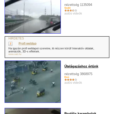
nézettség 1135094
Szabi
autós videók
HIRDETÉS
Profi weblap
Ha igazán profi weblapot szeretne, itt nézzen körül! Interaktív oldalak,
animációk, 3D-s effektek.
www.oab.hu
Útelágazáshoz értünk
nézettség 3868975
Don
autós videók
Brutális karambolok