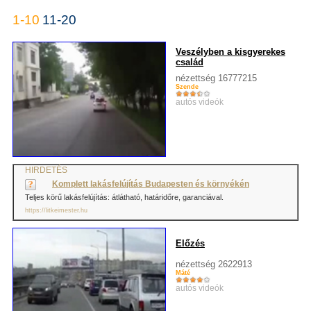
1-10
11-20
Veszélyben a kisgyerekes
család
nézettség 16777215
Szende
autós videók
HIRDETÉS
Komplett lakásfelújítás Budapesten és környékén
Teljes körű lakásfelújítás: átlátható, határidőre, garanciával.
https://litkeimester.hu
Előzés
nézettség 2622913
Máté
autós videók