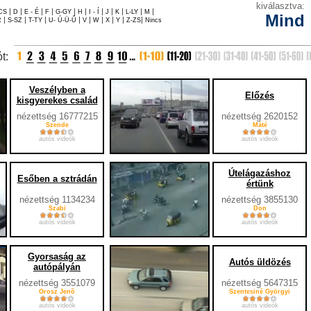
kiválasztva:
|
|
|
|
|
|
|
|
|
|
|
CS
D
E - É
F
G-GY
H
I - Í
J
K
L-LY
M
Mind
|
|
|
|
|
|
|
|
|
R
S-SZ
T-TY
U- Ú-Ü-Ű
V
W
X
Y
Z-ZS
Nincs
ót:
Veszélyben a
Előzés
kisgyerekes család
nézettség 16777215
nézettség 2620152
Szende
Máté
autós videók
autós videók
Útelágazáshoz
Esőben a sztrádán
értünk
nézettség 1134234
nézettség 3855130
Szabi
Don
autós videók
autós videók
Gyorsaság az
Autós üldözés
autópályán
nézettség 3551079
nézettség 5647315
Orosz Jenõ
Szentesiné Györgyi
autós videók
autós videók