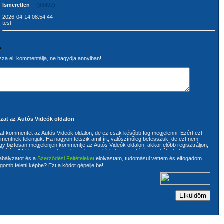
Ismeretlen
(36497)
2026-04-14 08:54:44
test
t
za el, kommentálja, ne hagydja annyiban!
zat az Autós Videók oldalon
rhat kommentet az Autós Videók oldalon, de ez csak később fog megjelenni. Ezért ezt
mentnek tekintjük. Ha nagyon tetszik amit írt, valószínűleg betesszük, de ezt nem
ogy biztosan megjelenjen kommentje az Autós Videók oldalon, akkor előbb regisztráljon,
sítójával! Ebben az esetben elfogadja, az alábbi komment írási szabályokat, ami a
ója kijelenti, hogy kommentjébe nem használ megbotránkoztató kijelentéseket. A
abályzatot és a
Szerződési Feltételeket
elolvastam, tudomásul vettem és elfogadom.
ért, hogy az általa írt kommentek harmadik személynek a szerzői és szomszédos
gomb feletti képbe? Ezt a kódot gépelje be!
 jogait nem sértik, továbbá szavatol azért is, hogy az általa írt kommentek
rendelkezik. A szerzői és szomszédos jogok megsértéséből eredő valamennyi
a komment íróját terhelik. A komment írója kijelenti, hogy ismeri és magára nézve
tós Videók oldalon található Általános szerződési feltételeket. Az üzemeltetőnek joga
ítására és törlésére is. Ehhez a komment írójának előzetes hozzájárulása nem
ja hozzájárul ahhoz, hogy az általa írt kommentek tartalmát az oldal üzemeltetője
a. A kommentek semmilyen előzetes vizsgálaton nem esnek keresztül, de
ve kifogás esetén az üzemeltető fenntartja a jogot az anyag egyes részeinek
 teljes törlésére.