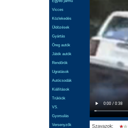
Egyéb jármű
Vicces
Közlekedés
Üldözések
Gyártás
Öreg autók
Játék autók
Rendőrök
Ugratások
Autócsodák
Kiállítások
Trükkök
VS.
Gyorsulás
Versenyzők
Szavazok: