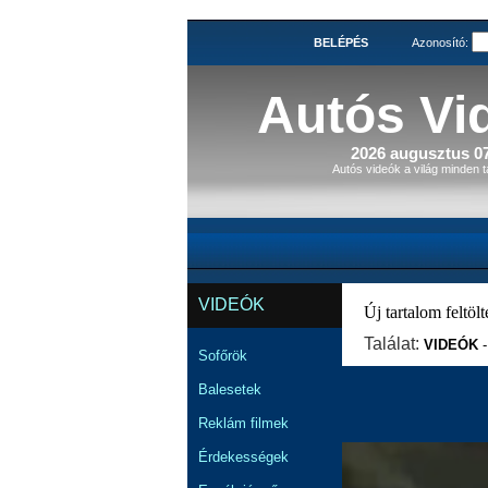
BELÉPÉS
Azonosító:
Autós Vi
2026 augusztus 07
Autós videók a világ minden t
VIDEÓK
Új tartalom feltölté
Találat:
VIDEÓK
Sofőrök
Balesetek
Reklám filmek
Érdekességek