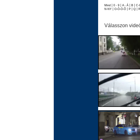
|
|
|
|
Mind
0 - 9
A - Á
B
C-
|
|
|
|
N-NY
O-Ó-Ö-Ő
P
Q
Válasszon vide