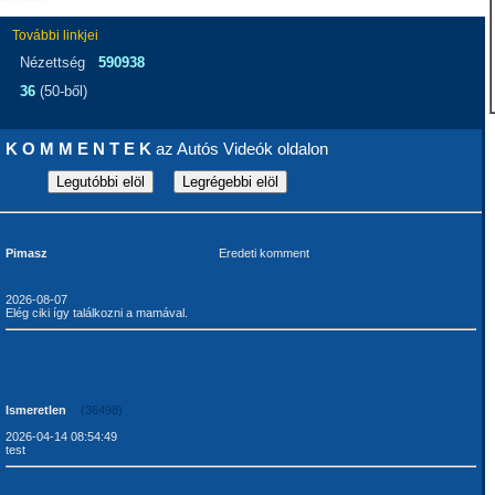
További linkjei
Nézettség
590938
36
(50-ből)
K O M M E N T E K
az Autós Videók oldalon
Pimasz
Eredeti komment
2026-08-07
Elég ciki így találkozni a mamával.
Ismeretlen
(36498)
2026-04-14 08:54:49
test