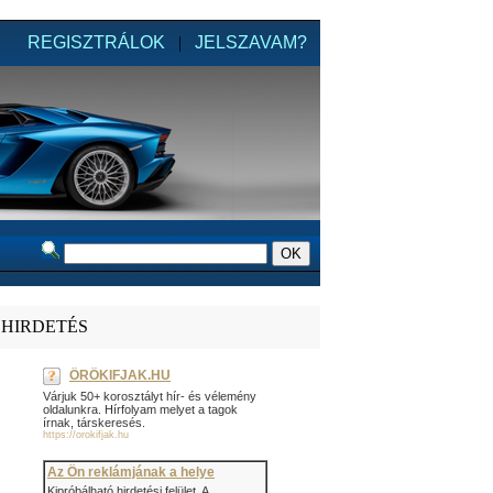
REGISZTRÁLOK
|
JELSZAVAM?
HIRDETÉS
ÖRÖKIFJAK.HU
Várjuk 50+ korosztályt hír- és vélemény
oldalunkra. Hírfolyam melyet a tagok
írnak, társkeresés.
https://orokifjak.hu
Az Ön reklámjának a helye
Kipróbálható hirdetési felület. A