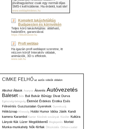
jóváhagyáshoz csak egy normál díjas
SMS-t kell küldenie. Ha érdekli, katt ide!
www.weblaphirdetes.hu
Komplett lakásfelújítás
Budapesten és környékén
Teljes körű lakásfelújítás: átlátható,
határidőre, garanciával.
https://litkeimester.hu
Profi weblap
Ha igazán profi weblapot szeretne, itt
nézzen körül! Interaktív oldalak,
animációk, 3D-s effektek.
www.oab.hu
CIMKE FELHŐ
az autós videók oldalon
Autóvezetés
Alkohol
Állatok
Átverés
Aranyos
Baleset
Buli
Bulvár
Bűnügy
Divat
Durva
Bébi
Életmód
Érdekes
Erotika
Esés
Egészség-betegség
Félreértés
Gusztustalan
Gyerekek
Gyerekszáj
Hétköznap
Hobbi
Humor
Idióta
Játék
Kandi
Híresség
kamera
Karambol
Kultúra
Karrier
Kövérek-soványak
Közélet
Lányok-fiúk
Lúzer
Megdöbbentő
Morbid
Meglepetés
Munka-munkahely
Nők-férfiak
Öltözködés
Otthon-család