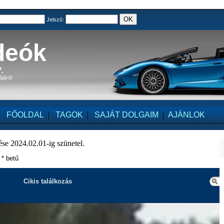
Jelszó:
deók
.
ájáról
FŐOLDAL
|
TAGOK
|
SAJÁT DOLGAIM
|
AJÁNLOK
se 2024.02.01-ig szünetel.
- * betű
Cikis találkozás