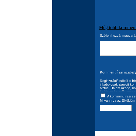
Még több kommen
Szóljon hozzá, magyaráz
Komment írási szabály
Regisztráció nélkül is í
inkább csak ajánlott kom
biztos. Ha azt akarja, h
és lépjen be saját azono
következő: A komment ír
A komment írási sz
felhasználó szavatol az
Mi van írva az Elküldöm 
jogok jogvédelem alá eső
felhasználási jogokkal 
kötelezettség kizárólag 
kötelezőnek tartja az Au
van a bejegyzések módos
szükséges. A komment író
szabadon felhasználhatj
szúrópróbaszerűen, illet
megváltoztatására, illetve