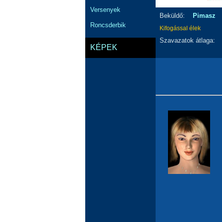
Versenyek
Beküldő:
Pimasz
Roncsderbik
Kifogással élek
Szavazatok átlaga:
KÉPEK