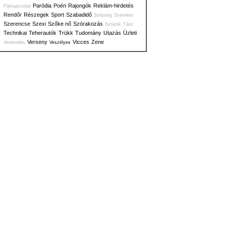
Paródia
Poén
Rajongók
Reklám-hirdetés
Párkapcsolat
Rendőr
Részegek
Sport
Szabadidő
Szépség
Szerelem
Szerencse
Szexi
Szőke nő
Szórakozás
Sztárok
Tánc
Technikai
Teherautók
Trükk
Tudomány
Utazás
Üzleti
Verseny
Vicces
Zene
Verekedés
Veszélyes