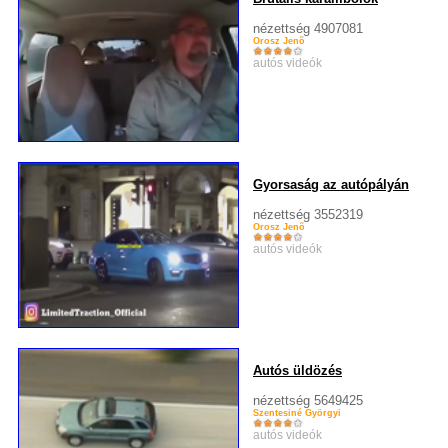
nézettség 4907081
Orosz Jenõ
autós videók
Gyorsaság az autópályán
nézettség 3552319
Orosz Jenõ
autós videók
Autós üldözés
nézettség 5649425
Szentesiné Györgyi
autós videók