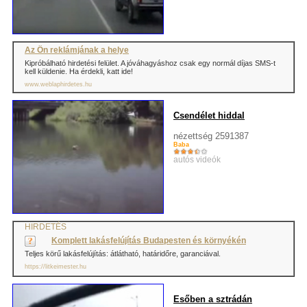
Az Ön reklámjának a helye
Kipróbálható hirdetési felület. A jóváhagyáshoz csak egy normál díjas SMS-t
kell küldenie. Ha érdekli, katt ide!
www.weblaphirdetes.hu
Csendélet hiddal
nézettség 2591387
Baba
autós videók
HIRDETÉS
Komplett lakásfelújítás Budapesten és környékén
Teljes körű lakásfelújítás: átlátható, határidőre, garanciával.
https://litkeimester.hu
Esőben a sztrádán