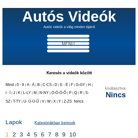
Autós Videók
Autós videók a világ minden tájáról
Keresés a videók között
Mind
0 - 9
A - Á
B
C-CS
D
E - É
F
G-GY
H
|
|
|
|
|
|
|
|
|
|
kiválasztva:
I - Í
J
K
L-LY
M
N-NY
O-Ó-Ö-Ő
P
Q
R
S-
Nincs
|
|
|
|
|
|
|
|
|
|
|
SZ
T-TY
U- Ú-Ü-Ű
V
W
X
Y
Z-ZS
Nincs
|
|
|
|
|
|
|
Lapok
Kategóriákban keresek
1
2
3
4
5
6
7
8
9
10