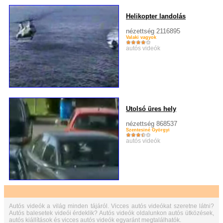
Helikopter landolás
nézettség 2116895
Valaki vagyok
autós videók
Utolsó üres hely
nézettség 868537
Szentesiné Györgyi
autós videók
Autós videók a világ minden tájáról. Vicces autós videókat szeretne látni?
Autós balesetek videói érdeklik? Autós videók oldalunkon autós ütközések,
autós kiállítások és vicces autós videók egyaránt megtalálhatók.