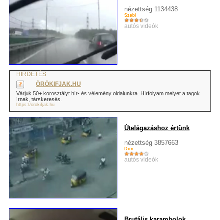
nézettség 1134438
Szabi
autós videók
HIRDETÉS
ÖRÖKIFJAK.HU
Várjuk 50+ korosztályt hír- és vélemény oldalunkra. Hírfolyam melyet a tagok
írnak, társkeresés.
https://orokifjak.hu
Útelágazáshoz értünk
nézettség 3857663
Don
autós videók
Brutális karambolok