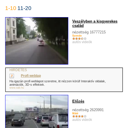
1-10
11-20
Veszélyben a kisgyerekes
család
nézettség 16777215
Szende
autós videók
HIRDETÉS
Profi weblap
Ha igazán profi weblapot szeretne, itt nézzen körül! Interaktív oldalak,
animációk, 3D-s effektek.
www.oab.hu
Előzés
nézettség 2620991
Máté
autós videók