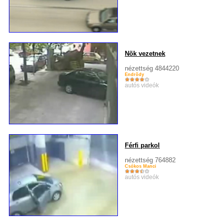
Nõk vezetnek
nézettség 4844220
Endrõdy
autós videók
Férfi parkol
nézettség 764882
Csókos Manci
autós videók