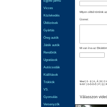
Egyéb jármű
Vicces
Milyen célból történik 
Közlekedés
Üzenet:
Üldözések
Gyártás
Öreg autók
Játék autók
Mi van írva az Elküldöm
Rendőrök
Ugratások
Autócsodák
Kiállítások
|
|
|
|
Trükkök
Mind
0 - 9
A - Á
B
C-
|
|
|
|
N-NY
O-Ó-Ö-Ő
P
Q
VS.
Válasszon vide
Gyorsulás
Versenyzők