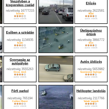
Veszélyben a
Előzés
kisgyerekes család
nézettség 16777215
nézettség 2622581
Szende
Máté
autós videók
autós videók
Útelágazáshoz
Esőben a sztrádán
értünk
nézettség 1134935
nézettség 3866772
Szabi
Don
autós videók
autós videók
Gyorsaság az
Autós üldözés
autópályán
nézettség 3555263
nézettség 5653982
Orosz Jenõ
Szentesiné Györgyi
autós videók
autós videók
Férfi parkol
Helikopter landolás
nézettség 765194
nézettség 2117766
Csókos Manci
Valaki vagyok
autós videók
autós videók