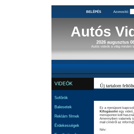
BELÉPÉS
Azonosító:
Autós Vi
2026 augusztus 08
Autós videók a világ minden t
VIDEÓK
Új tartalom feltölté
Sofőrök
Balesetek
Ez a menüpont kapcsolat
Kifogásolni
egy videó,
menüpontot kell használ
Reklám filmek
Amennyiben valamely tar
mail címéről az inform
Érdekességek
Név: