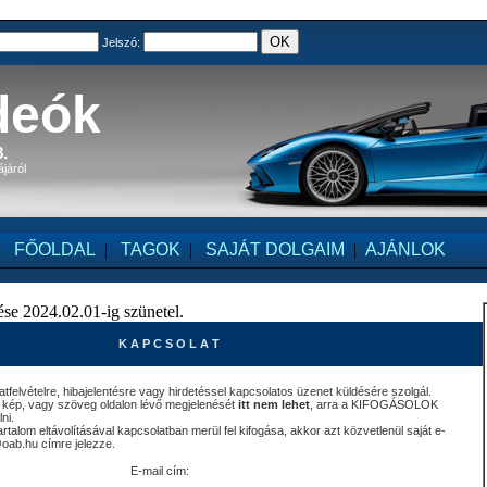
Jelszó:
deók
.
ájáról
FŐOLDAL
|
TAGOK
|
SAJÁT DOLGAIM
|
AJÁNLOK
se 2024.02.01-ig szünetel.
K A P C S O L A T
felvételre, hibajelentésre vagy hirdetéssel kapcsolatos üzenet küldésére szolgál.
 kép, vagy szöveg oldalon lévő megjelenését
itt nem lehet
, arra a KIFOGÁSOLOK
ni.
talom eltávolításával kapcsolatban merül fel kifogása, akkor azt közvetlenül saját e-
@oab.hu címre jelezze.
E-mail cím: