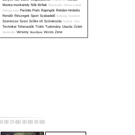
Munka-munkahely
Nők-férfiak
Öltözködés
Otthon-család
Paródia
Poén
Rajongók
Reklám-hirdetés
Párkapcsolat
Rendőr
Részegek
Sport
Szabadidő
Szépség
Szerelem
Szerencse
Szexi
Szőke nő
Szórakozás
Sztárok
Tánc
Technikai
Teherautók
Trükk
Tudomány
Utazás
Üzleti
Verseny
Vicces
Zene
Verekedés
Veszélyes