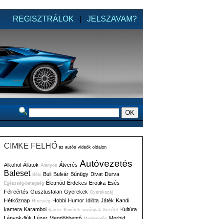
REGISZTRÁLOK
|
JELSZAVAM?
CIMKE FELHŐ
az autós videók oldalon
Autóvezetés
Alkohol
Állatok
Átverés
Aranyos
Baleset
Buli
Bulvár
Bűnügy
Divat
Durva
Bébi
Életmód
Érdekes
Erotika
Esés
Egészség-betegség
Félreértés
Gusztustalan
Gyerekek
Gyerekszáj
Hétköznap
Hobbi
Humor
Idióta
Játék
Kandi
Híresség
kamera
Karambol
Kultúra
Karrier
Kövérek-soványak
Közélet
Lányok-fiúk
Lúzer
Megdöbbentő
Morbid
Meglepetés