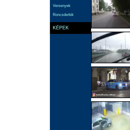
Versenyek
Roncsderbik
KÉPEK