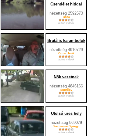
Csendélet hiddal
nézettség 2592573
Baba
autós videók
Brutális karambolok
nézettség 4910729
Orosz Jenõ
autós videók
Nõk vezetnek
nézettség 4846166
Endrõdy
autós videók
Utolsó üres hely
nézettség 869079
Szentesiné Györgyi
autós videók