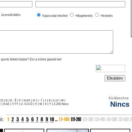
az üzenetküldés:
Kapcsolat felvétel
Hibajelentés
Hirdetés
 gomb feletti képbe? Ezt a kódot gépeld be!
kiválasztva:
|
|
|
|
|
|
|
|
|
|
|
CS
D
E - É
F
G-GY
H
I - Í
J
K
L-LY
M
Nincs
|
|
|
|
|
|
|
|
|
R
S-SZ
T-TY
U- Ú-Ü-Ű
V
W
X
Y
Z-ZS
Nincs
ót: