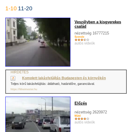
1-10
11-20
Veszélyben a kisgyerekes
család
nézettség 16777215
Szende
autós videók
HIRDETÉS
Komplett lakásfelújítás Budapesten és környékén
Teljes körű lakásfelújítás: átlátható, határidőre, garanciával.
https://litkeimester.hu
Előzés
nézettség 2620972
Máté
autós videók