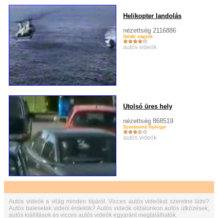
Helikopter landolás
nézettség 2116886
Valaki vagyok
autós videók
Utolsó üres hely
nézettség 868519
Szentesiné Györgyi
autós videók
Autós videók a világ minden tájáról. Vicces autós videókat szeretne látni?
Autós balesetek videói érdeklik? Autós videók oldalunkon autós ütközések,
autós kiállítások és vicces autós videók egyaránt megtalálhatók.