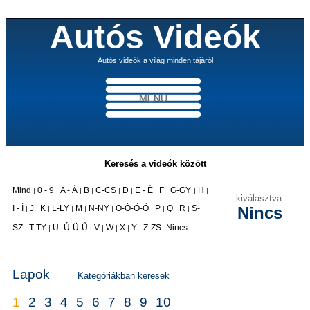
Autós Videók
Autós videók a világ minden tájáról
Keresés a videók között
Mind
0 - 9
A - Á
B
C-CS
D
E - É
F
G-GY
H
|
|
|
|
|
|
|
|
|
|
kiválasztva:
I - Í
J
K
L-LY
M
N-NY
O-Ó-Ö-Ő
P
Q
R
S-
Nincs
|
|
|
|
|
|
|
|
|
|
|
SZ
T-TY
U- Ú-Ü-Ű
V
W
X
Y
Z-ZS
Nincs
|
|
|
|
|
|
|
Lapok
Kategóriákban keresek
1
2
3
4
5
6
7
8
9
10