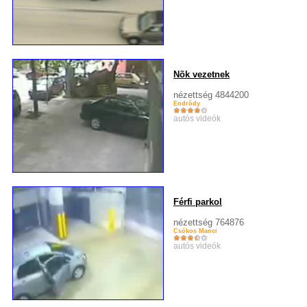
Nõk vezetnek
nézettség 4844200
Endrõdy
autós videók
Férfi parkol
nézettség 764876
Csókos Manci
autós videók