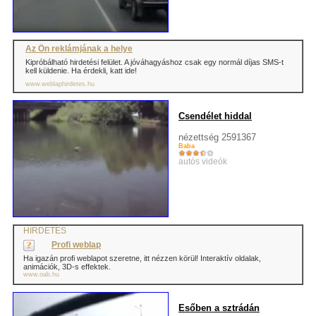
Az Ön reklámjának a helye
Kipróbálható hirdetési felület. A jóváhagyáshoz csak egy normál díjas SMS-t
kell küldenie. Ha érdekli, katt ide!
www.weblaphirdetes.hu
Csendélet hiddal
nézettség 2591367
Baba
autós videók
HIRDETÉS
Profi weblap
Ha igazán profi weblapot szeretne, itt nézzen körül! Interaktív oldalak,
animációk, 3D-s effektek.
www.oab.hu
Esőben a sztrádán