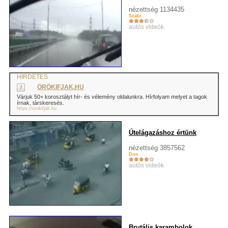
nézettség 1134435
Szabi
autós videók
HIRDETÉS
ÖRÖKIFJAK.HU
Várjuk 50+ korosztályt hír- és vélemény oldalunkra. Hírfolyam melyet a tagok
írnak, társkeresés.
https://orokifjak.hu
Útelágazáshoz értünk
nézettség 3857562
Don
autós videók
Brutális karambolok