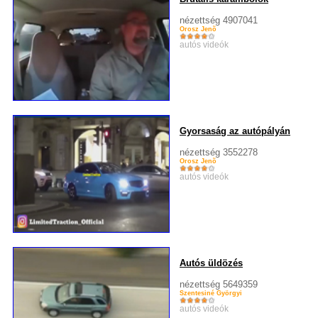
nézettség 4907041
Orosz Jenõ
autós videók
Gyorsaság az autópályán
nézettség 3552278
Orosz Jenõ
autós videók
Autós üldözés
nézettség 5649359
Szentesiné Györgyi
autós videók