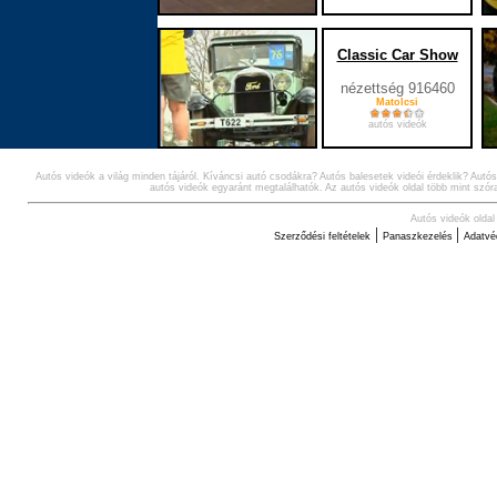
Classic Car Show
nézettség 916460
Matolcsi
autós videók
Autós videók a világ minden tájáról. Kíváncsi autó csodákra? Autós balesetek videói érdeklik? Autó
2
autós videók egyaránt megtalálhatók. Az autós videók oldal több mint szóra
Autós videók oldal
|
|
Szerződési feltételek
Panaszkezelés
Adatvé