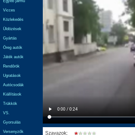
Egyéb jármű
Vicces
Közlekedés
Üldözések
Gyártás
Öreg autók
Játék autók
Rendőrök
Ugratások
Autócsodák
Kiállítások
Trükkök
VS.
Gyorsulás
Versenyzők
Szavazok: