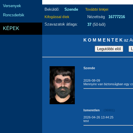
Versenyek
Beküldő:
Szende
További linkjei
Roncsderbik
Nézettség
16777216
Kifogással élek
Szavazatok átlaga:
37
(50-ből)
KÉPEK
K O M M E N T E K
az Au
Szende
2026-08-09
Mennyire van biztonságban egy cs
Ismeretlen
(36901)
2026-04-26 13:44:25
test