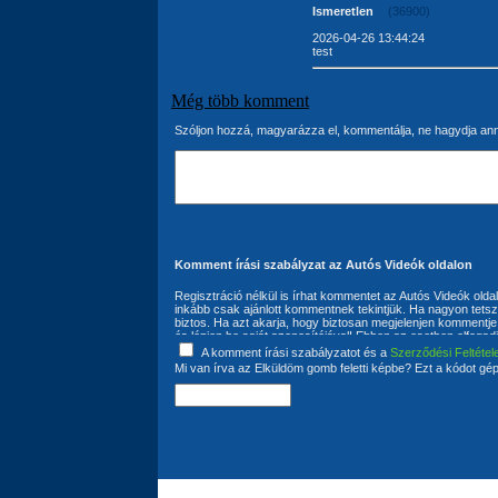
Ismeretlen
(36900)
2026-04-26 13:44:24
test
Még több komment
Szóljon hozzá, magyarázza el, kommentálja, ne hagydja an
Komment írási szabályzat az Autós Videók oldalon
Regisztráció nélkül is írhat kommentet az Autós Videók olda
inkább csak ajánlott kommentnek tekintjük. Ha nagyon tetszi
biztos. Ha azt akarja, hogy biztosan megjelenjen kommentje 
és lépjen be saját azonosítójával! Ebben az esetben elfogad
következő: A komment írója kijelenti, hogy kommentjébe nem
A komment írási szabályzatot és a
Szerződési Feltétel
felhasználó szavatol azért, hogy az általa írt kommentek
Mi van írva az Elküldöm gomb feletti képbe? Ezt a kódot gép
jogok jogvédelem alá eső jogait nem sértik, továbbá szavatol
felhasználási jogokkal rendelkezik. A szerzői és szomszéd
kötelezettség kizárólag a komment íróját terhelik. A komment
kötelezőnek tartja az Autós Videók oldalon található Általán
van a bejegyzések módosítására és törlésére is. Ehhez a 
szükséges. A komment írója hozzájárul ahhoz, hogy az által
szabadon felhasználhatja. A kommentek semmilyen előzetes
szúrópróbaszerűen, illetve kifogás esetén az üzemeltető fe
megváltoztatására, illetve teljes törlésére.