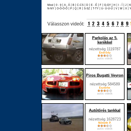
|
|
|
|
|
|
|
|
|
|
|
|
Mind
0 - 9
A - Á
B
C-CS
D
E - É
F
G-GY
H
I - Í
J
|
|
|
|
|
|
|
|
|
|
|
N-NY
O-Ó-Ö-Ő
P
Q
R
S-SZ
T-TY
U- Ú-Ü-Ű
V
W
X
Válasszon videót:
Parkolás az 5.
kerékkel
nézettség 1119787
Endrõdy
autós videók
Piros Bugatti Veyron
nézettség 584589
Eszterke
autós videók
Autótörés tankkal
nézettség 1628723
Németh P.
autós videók