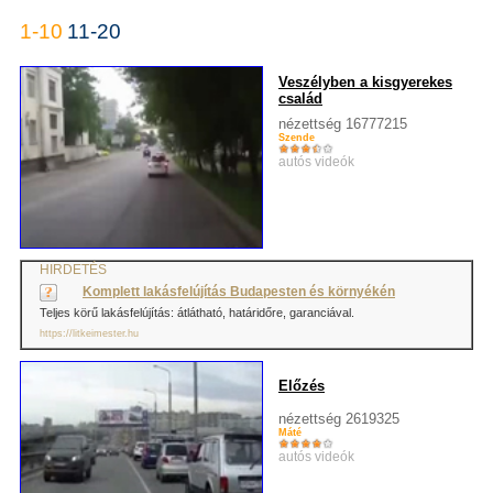
1-10
11-20
Veszélyben a kisgyerekes
család
nézettség 16777215
Szende
autós videók
HIRDETÉS
Komplett lakásfelújítás Budapesten és környékén
Teljes körű lakásfelújítás: átlátható, határidőre, garanciával.
https://litkeimester.hu
Előzés
nézettség 2619325
Máté
autós videók