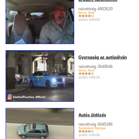
nézettség 4903520
Orosz Jenõ
autós videók
Gyorsaság az autópályán
nézettség 3549546
Orosz Jenõ
autós videók
Autós üldözés
nézettség 5645186
Szentesiné Györgyi
autós videók