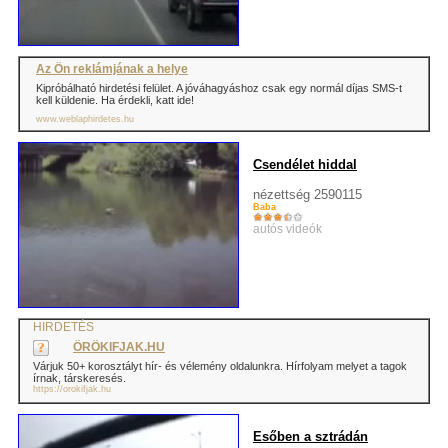
Az Ön reklámjának a helye
Kipróbálható hirdetési felület. A jóváhagyáshoz csak egy normál díjas SMS-t
kell küldenie. Ha érdekli, katt ide!
www.weblaphirdetes.hu
Csendélet hiddal
nézettség 2590115
Baba
autós videók
HIRDETÉS
ÖRÖKIFJAK.HU
Várjuk 50+ korosztályt hír- és vélemény oldalunkra. Hírfolyam melyet a tagok
írnak, társkeresés.
https://orokifjak.hu
Esőben a sztrádán