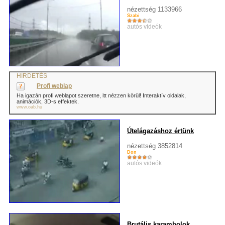
nézettség 1133966
Szabi
autós videók
HIRDETÉS
Profi weblap
Ha igazán profi weblapot szeretne, itt nézzen körül! Interaktív oldalak,
animációk, 3D-s effektek.
www.oab.hu
Útelágazáshoz értünk
nézettség 3852814
Don
autós videók
Brutális karambolok