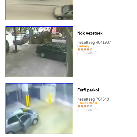
Nõk vezetnek
nézettség 4841987
Endrõdy
autós videók
Férfi parkol
nézettség 764548
Csókos Manci
autós videók