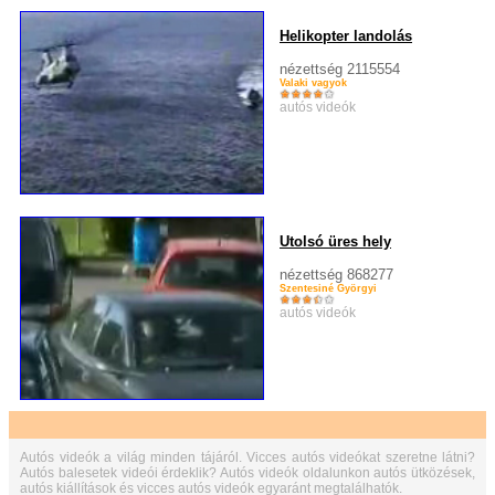
Helikopter landolás
nézettség 2115554
Valaki vagyok
autós videók
Utolsó üres hely
nézettség 868277
Szentesiné Györgyi
autós videók
Autós videók a világ minden tájáról. Vicces autós videókat szeretne látni?
Autós balesetek videói érdeklik? Autós videók oldalunkon autós ütközések,
autós kiállítások és vicces autós videók egyaránt megtalálhatók.