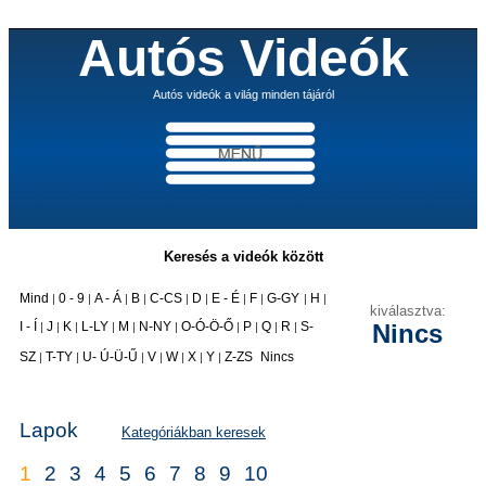
Autós Videók
Autós videók a világ minden tájáról
Keresés a videók között
Mind
0 - 9
A - Á
B
C-CS
D
E - É
F
G-GY
H
|
|
|
|
|
|
|
|
|
|
kiválasztva:
I - Í
J
K
L-LY
M
N-NY
O-Ó-Ö-Ő
P
Q
R
S-
Nincs
|
|
|
|
|
|
|
|
|
|
|
SZ
T-TY
U- Ú-Ü-Ű
V
W
X
Y
Z-ZS
Nincs
|
|
|
|
|
|
|
Lapok
Kategóriákban keresek
1
2
3
4
5
6
7
8
9
10