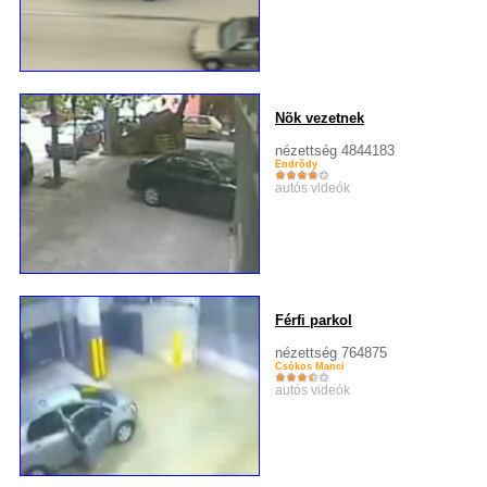
Nõk vezetnek
nézettség 4844183
Endrõdy
autós videók
Férfi parkol
nézettség 764875
Csókos Manci
autós videók