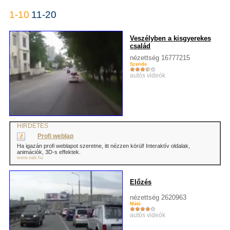
1-10
11-20
Veszélyben a kisgyerekes
család
nézettség 16777215
Szende
autós videók
HIRDETÉS
Profi weblap
Ha igazán profi weblapot szeretne, itt nézzen körül! Interaktív oldalak,
animációk, 3D-s effektek.
www.oab.hu
Előzés
nézettség 2620963
Máté
autós videók