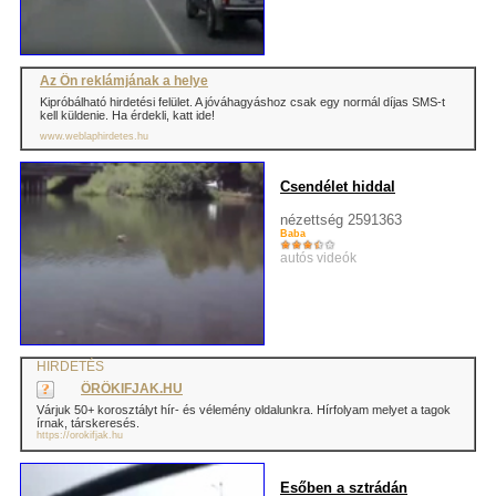
Az Ön reklámjának a helye
Kipróbálható hirdetési felület. A jóváhagyáshoz csak egy normál díjas SMS-t
kell küldenie. Ha érdekli, katt ide!
www.weblaphirdetes.hu
Csendélet hiddal
nézettség 2591363
Baba
autós videók
HIRDETÉS
ÖRÖKIFJAK.HU
Várjuk 50+ korosztályt hír- és vélemény oldalunkra. Hírfolyam melyet a tagok
írnak, társkeresés.
https://orokifjak.hu
Esőben a sztrádán