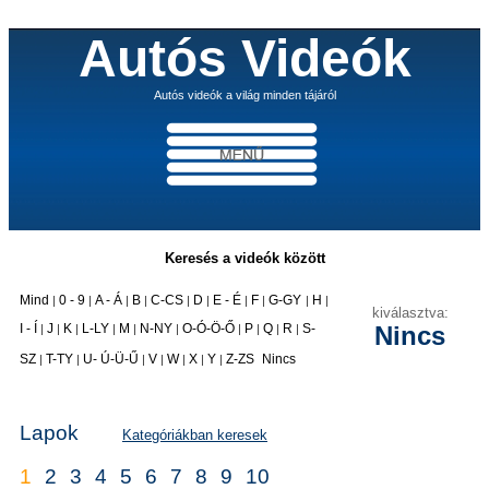
Autós Videók
Autós videók a világ minden tájáról
Keresés a videók között
Mind
0 - 9
A - Á
B
C-CS
D
E - É
F
G-GY
H
|
|
|
|
|
|
|
|
|
|
kiválasztva:
I - Í
J
K
L-LY
M
N-NY
O-Ó-Ö-Ő
P
Q
R
S-
Nincs
|
|
|
|
|
|
|
|
|
|
|
SZ
T-TY
U- Ú-Ü-Ű
V
W
X
Y
Z-ZS
Nincs
|
|
|
|
|
|
|
Lapok
Kategóriákban keresek
1
2
3
4
5
6
7
8
9
10