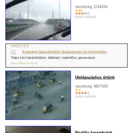
nézettség 1134434
Szabi
autós videók
HIRDETÉS
Komplett lakásfelújítás Budapesten és környékén
Teljes körű lakásfelújítás: átlátható, határidőre, garanciával.
https://litkeimester.hu
Útelágazáshoz értünk
nézettség 3857500
Don
autós videók
Brutális karambolok