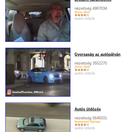
nézettség 4907034
Orosz Jenõ
autós videók
Gyorsaság az autópályán
nézettség 3552270
Orosz Jenõ
autós videók
Autós üldözés
nézettség 5649331
Szentesiné Györgyi
autós videók