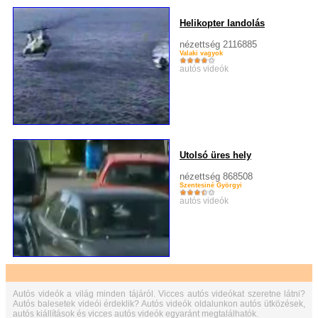
Helikopter landolás
nézettség 2116885
Valaki vagyok
autós videók
Utolsó üres hely
nézettség 868508
Szentesiné Györgyi
autós videók
Autós videók a világ minden tájáról. Vicces autós videókat szeretne látni?
Autós balesetek videói érdeklik? Autós videók oldalunkon autós ütközések,
autós kiállítások és vicces autós videók egyaránt megtalálhatók.