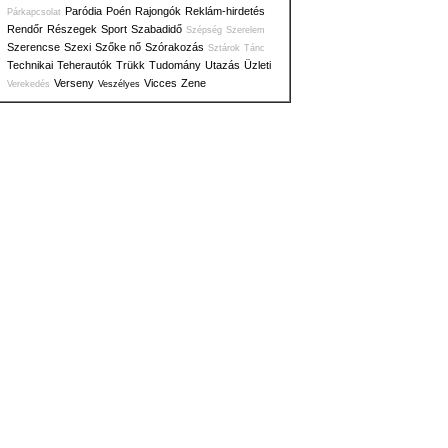
Paródia
Poén
Rajongók
Reklám-hirdetés
Párkapcsolat
Rendőr
Részegek
Sport
Szabadidő
Szépség
Szerelem
Szerencse
Szexi
Szőke nő
Szórakozás
Sztárok
Tánc
Technikai
Teherautók
Trükk
Tudomány
Utazás
Üzleti
Verseny
Vicces
Zene
Verekedés
Veszélyes