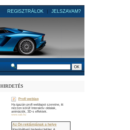
REGISZTRÁLOK
|
JELSZAVAM?
HIRDETÉS
Profi weblap
Ha igazán profi weblapot szeretne, itt
nézzen körül! Interaktív oldalak,
animációk, 3D-s effektek.
www.oab.hu
Az Ön reklámjának a helye
Kipróbálható hirdetési felület. A