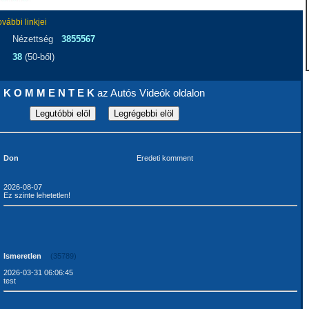
ovábbi linkjei
Nézettség
3855567
38
(50-ből)
K O M M E N T E K
az Autós Videók oldalon
Don
Eredeti komment
2026-08-07
Ez szinte lehetetlen!
Ismeretlen
(35789)
2026-03-31 06:06:45
test