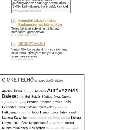
jóváhagyáshoz csak egy normál díjas
SMS-t kell küldenie. Ha érdekli, katt ide!
www.weblaphirdetes.hu
Komplett lakásfelújítás
Budapesten és környékén
Teljes körű lakásfelújítás: átlátható,
határidőre, garanciával.
https://litkeimester.hu
ÖRÖKIFJAK.HU
Várjuk 50+ korosztályt hír- és vélemény
oldalunkra. Hírfolyam melyet a tagok
írnak, társkeresés.
https://orokifjak.hu
CIMKE FELHŐ
az autós videók oldalon
Autóvezetés
Alkohol
Állatok
Átverés
Aranyos
Baleset
Buli
Bulvár
Bűnügy
Divat
Durva
Bébi
Életmód
Érdekes
Erotika
Esés
Egészség-betegség
Félreértés
Gusztustalan
Gyerekek
Gyerekszáj
Hétköznap
Hobbi
Humor
Idióta
Játék
Kandi
Híresség
kamera
Karambol
Kultúra
Karrier
Kövérek-soványak
Közélet
Lányok-fiúk
Lúzer
Megdöbbentő
Morbid
Meglepetés
Munka-munkahely
Nők-férfiak
Öltözködés
Otthon-család