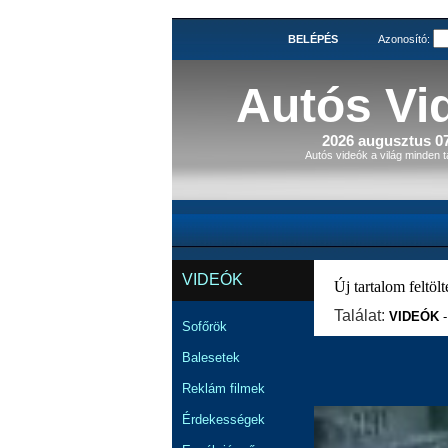
BELÉPÉS
Azonosító:
Autós Vi
2026 augusztus 07
Autós videók a világ minden t
VIDEÓK
Új tartalom feltölté
Találat:
VIDEÓK
Sofőrök
Balesetek
Reklám filmek
Érdekességek