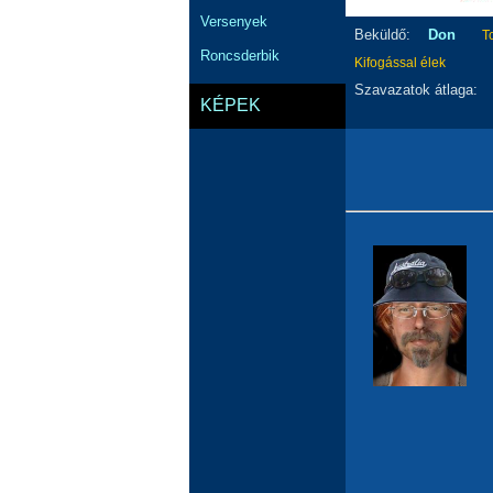
Versenyek
Beküldő:
Don
T
Roncsderbik
Kifogással élek
Szavazatok átlaga:
KÉPEK