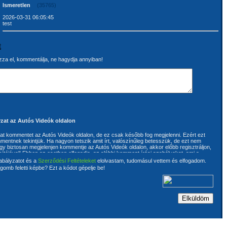
Ismeretlen
(35765)
2026-03-31 06:05:45
test
t
za el, kommentálja, ne hagydja annyiban!
zat az Autós Videók oldalon
rhat kommentet az Autós Videók oldalon, de ez csak később fog megjelenni. Ezért ezt
mentnek tekintjük. Ha nagyon tetszik amit írt, valószínűleg betesszük, de ezt nem
ogy biztosan megjelenjen kommentje az Autós Videók oldalon, akkor előbb regisztráljon,
sítójával! Ebben az esetben elfogadja, az alábbi komment írási szabályokat, ami a
ója kijelenti, hogy kommentjébe nem használ megbotránkoztató kijelentéseket. A
abályzatot és a
Szerződési Feltételeket
elolvastam, tudomásul vettem és elfogadom.
ért, hogy az általa írt kommentek harmadik személynek a szerzői és szomszédos
gomb feletti képbe? Ezt a kódot gépelje be!
 jogait nem sértik, továbbá szavatol azért is, hogy az általa írt kommentek
rendelkezik. A szerzői és szomszédos jogok megsértéséből eredő valamennyi
a komment íróját terhelik. A komment írója kijelenti, hogy ismeri és magára nézve
tós Videók oldalon található Általános szerződési feltételeket. Az üzemeltetőnek joga
ítására és törlésére is. Ehhez a komment írójának előzetes hozzájárulása nem
ja hozzájárul ahhoz, hogy az általa írt kommentek tartalmát az oldal üzemeltetője
a. A kommentek semmilyen előzetes vizsgálaton nem esnek keresztül, de
ve kifogás esetén az üzemeltető fenntartja a jogot az anyag egyes részeinek
 teljes törlésére.