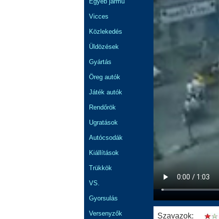
Egyéb jármű
Vicces
Közlekedés
Üldözések
Gyártás
Öreg autók
Játék autók
Rendőrök
Ugratások
Autócsodák
Kiállítások
Trükkök
VS.
Gyorsulás
Versenyzők
Szavazok: