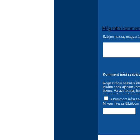
Még több kommen
Szóljon hozzá, magyaráz
Komment írási szabály
Regisztráció nélkül is í
inkább csak ajánlott kom
biztos. Ha azt akarja, h
és lépjen be saját azono
következő: A komment ír
A komment írási sz
felhasználó szavatol az
Mi van írva az Elküldöm 
jogok jogvédelem alá eső
felhasználási jogokkal 
kötelezettség kizárólag 
kötelezőnek tartja az Au
van a bejegyzések módos
szükséges. A komment író
szabadon felhasználhatj
szúrópróbaszerűen, illet
megváltoztatására, illetve