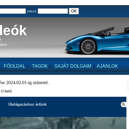
Jelszó:
deók
.
ájáról
FŐOLDAL
|
TAGOK
|
SAJÁT DOLGAIM
|
AJÁNLOK
se 2024.02.01-ig szünetel.
- U betű
Útelágazáshoz értünk