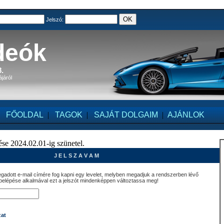
Jelszó:
deók
.
ájáról
FŐOLDAL
|
TAGOK
|
SAJÁT DOLGAIM
|
AJÁNLOK
se 2024.02.01-ig szünetel.
J E L S Z A V A M
egadott e-mail címére fog kapni egy levelet, melyben megadjuk a rendszerben lévő
 belépése alkalmával ezt a jelszót mindenképpen változtassa meg!
zat