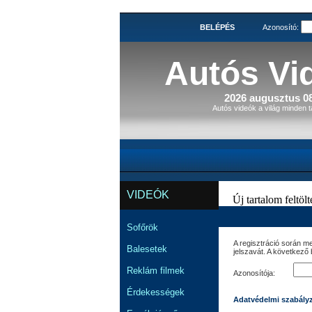
BELÉPÉS
Azonosító:
Autós Vi
2026 augusztus 08
Autós videók a világ minden t
VIDEÓK
Új tartalom feltölté
Sofőrök
A regisztráció során m
Balesetek
jelszavát. A következő
Reklám filmek
Azonosítója:
Érdekességek
Adatvédelmi szabály