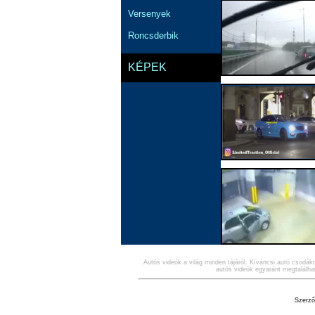
Versenyek
Roncsderbik
KÉPEK
Autós videók a világ minden tájáról. Kíváncsi autó csodák
2
autós videók egyaránt megtalálhat
Szerződ