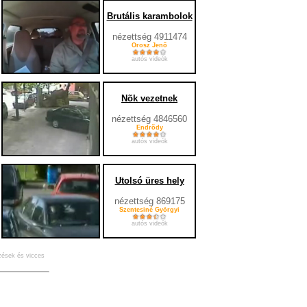
Brutális karambolok
nézettség 4911474
Orosz Jenõ
autós videók
Nõk vezetnek
nézettség 4846560
Endrõdy
autós videók
Utolsó üres hely
nézettség 869175
Szentesiné Györgyi
autós videók
özések és vicces