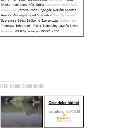
Munka-munkahely
Nők-férfiak
Öltözködés
Otthon-család
Paródia
Poén
Rajongók
Reklám-hirdetés
Párkapcsolat
Rendőr
Részegek
Sport
Szabadidő
Szépség
Szerelem
Szerencse
Szexi
Szőke nő
Szórakozás
Sztárok
Tánc
Technikai
Teherautók
Trükk
Tudomány
Utazás
Üzleti
Verseny
Vicces
Zene
Verekedés
Veszélyes
Csendélet hiddal
nézettség 2592838
Baba
autós videók