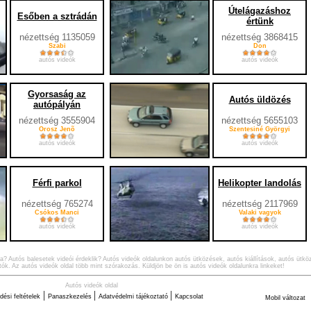
Útelágazáshoz
Esőben a sztrádán
értünk
nézettség 1135059
nézettség 3868415
Szabi
Don
autós videók
autós videók
Gyorsaság az
Autós üldözés
autópályán
nézettség 3555904
nézettség 5655103
Orosz Jenõ
Szentesiné Györgyi
autós videók
autós videók
Férfi parkol
Helikopter landolás
nézettség 765274
nézettség 2117969
Csókos Manci
Valaki vagyok
autós videók
autós videók
ra? Autós balesetek videói érdeklik? Autós videók oldalunkon autós ütközések, autós kiállítások, autós ütk
ók. Az autós videók oldal több mint szórakozás. Küldjön be ön is autós videók oldalunkra linkeket!
Autós videók oldal
|
|
|
ési feltételek
Panaszkezelés
Adatvédelmi tájékoztató
Kapcsolat
Mobil változat