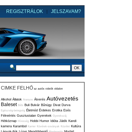
REGISZTRÁLOK
|
JELSZAVAM?
CIMKE FELHŐ
az autós videók oldalon
Autóvezetés
Alkohol
Állatok
Átverés
Aranyos
Baleset
Buli
Bulvár
Bűnügy
Divat
Durva
Bébi
Életmód
Érdekes
Erotika
Esés
Egészség-betegség
Félreértés
Gusztustalan
Gyerekek
Gyerekszáj
Hétköznap
Hobbi
Humor
Idióta
Játék
Kandi
Híresség
kamera
Karambol
Kultúra
Karrier
Kövérek-soványak
Közélet
Lányok-fiúk
Lúzer
Megdöbbentő
Morbid
Meglepetés