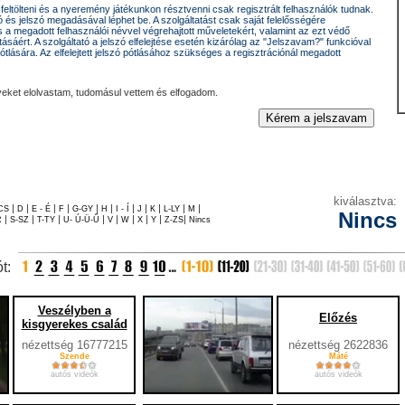
i, feltölteni és a nyeremény játékunkon résztvenni csak regisztrált felhasználók tudnak.
 és jelszó megadásával léphet be. A szolgáltatást csak saját felelősségére
s a megadott felhasználói névvel végrehajtott műveletekért, valamint az ezt védő
tásáért. A szolgáltató a jelszó elfelejtése esetén kizárólag az "Jelszavam?" funkcióval
tlására. Az elfelejtett jelszó pótlásához szükséges a regisztrációnál megadott
veket elolvastam, tudomásul vettem és elfogadom.
ználó kijelenti, hogy anyagért (video, kép, cikk, történet, bírálat stb.), teljes
az oldal üzemeltetőjét a feltöltött anyagoként semmilyen felelősség nem terheli.
 az általa feltöltött anyagok szabadon felhasználhatók, azokat semmilyen szerzői jog
 személyiségi jogokat nem sértenek. A felhasználó hozzájárul ahhoz, hogy az általa
 oldal üzemeltetője szabadon felhasználhatja. A feltöltött anyagok semmilyen előzetes
keresztül, de szúrópróbaszerűen illetve kifogás esetén az üzemeltető fenntartja a
szeinek megváltoztatására, illetve teljes törlésére.
kiválasztva:
|
|
|
|
|
|
|
|
|
|
|
CS
D
E - É
F
G-GY
H
I - Í
J
K
L-LY
M
Nincs
|
|
|
|
|
|
|
|
|
R
S-SZ
T-TY
U- Ú-Ü-Ű
V
W
X
Y
Z-ZS
Nincs
egisztráláskor megadott email címet a szolgáltatás többi felhasználója számára nem
címre csak a szolgáltatással kapcsolatos levelet küldhetünk, és harmadik félnek nem
járulása nélkül. Tehát pl. spamet nem küldünk, illetve másik felhasználó nem juthat
. Fontos ugyanakkor, hogy az rendszert működtető LAFOX Kft-től időszakonként
ót:
phat. A DECIKI oldal használata közben a hatályos jogszabályok által megengedett
tevékenységét. A naplókat csak statisztikai célokra használjuk fel, és csak mi
nosító törlésével csak a belépési lehetőséget szünteti meg az egyes szolgáltatásokba,
szólásai, feltöltött tartalmai megmaradnak.
Veszélyben a
Előzés
kisgyerekes család
nézettség 16777215
nézettség 2622836
Szende
Máté
autós videók
autós videók