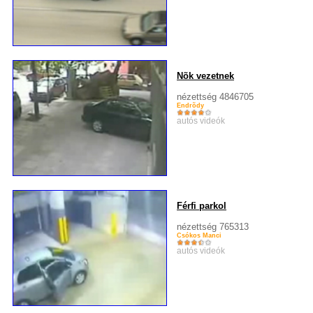
Nõk vezetnek
nézettség 4846705
Endrõdy
autós videók
Férfi parkol
nézettség 765313
Csókos Manci
autós videók