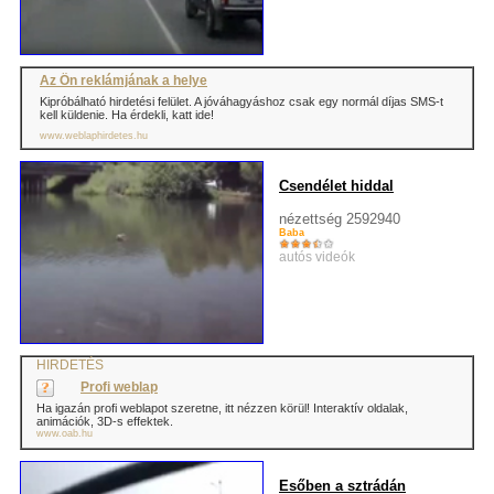
Az Ön reklámjának a helye
Kipróbálható hirdetési felület. A jóváhagyáshoz csak egy normál díjas SMS-t
kell küldenie. Ha érdekli, katt ide!
www.weblaphirdetes.hu
Csendélet hiddal
nézettség 2592940
Baba
autós videók
HIRDETÉS
Profi weblap
Ha igazán profi weblapot szeretne, itt nézzen körül! Interaktív oldalak,
animációk, 3D-s effektek.
www.oab.hu
Esőben a sztrádán