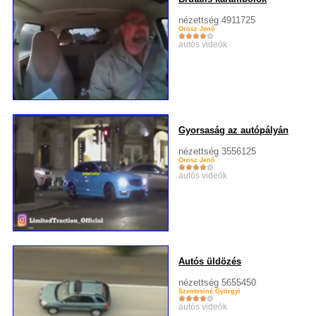
nézettség 4911725
Orosz Jenõ
autós videók
Gyorsaság az autópályán
nézettség 3556125
Orosz Jenõ
autós videók
Autós üldözés
nézettség 5655450
Szentesiné Györgyi
autós videók