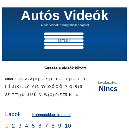
Autós Videók
Autós videók a világ minden tájáról
Keresés a videók között
Mind
0 - 9
A - Á
B
C-CS
D
E - É
F
G-GY
H
|
|
|
|
|
|
|
|
|
|
kiválasztva:
I - Í
J
K
L-LY
M
N-NY
O-Ó-Ö-Ő
P
Q
R
S-
Nincs
|
|
|
|
|
|
|
|
|
|
|
SZ
T-TY
U- Ú-Ü-Ű
V
W
X
Y
Z-ZS
Nincs
|
|
|
|
|
|
|
Lapok
Kategóriákban keresek
1
2
3
4
5
6
7
8
9
10