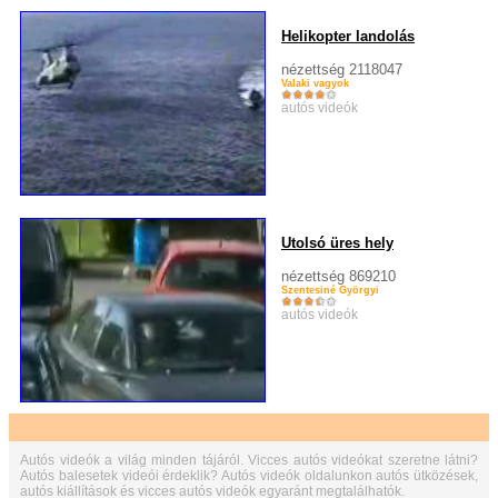
Helikopter landolás
nézettség 2118047
Valaki vagyok
autós videók
Utolsó üres hely
nézettség 869210
Szentesiné Györgyi
autós videók
Autós videók a világ minden tájáról. Vicces autós videókat szeretne látni?
Autós balesetek videói érdeklik? Autós videók oldalunkon autós ütközések,
autós kiállítások és vicces autós videók egyaránt megtalálhatók.