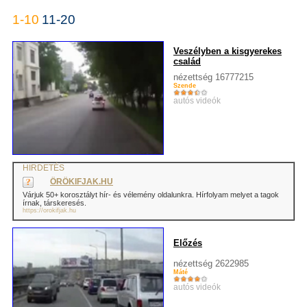
1-10
11-20
Veszélyben a kisgyerekes
család
nézettség 16777215
Szende
autós videók
HIRDETÉS
ÖRÖKIFJAK.HU
Várjuk 50+ korosztályt hír- és vélemény oldalunkra. Hírfolyam melyet a tagok
írnak, társkeresés.
https://orokifjak.hu
Előzés
nézettség 2622985
Máté
autós videók