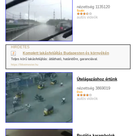
nézettség 1135120
Szabi
autós videók
HIRDETÉS
Komplett lakásfelújítás Budapesten és környékén
Teljes körű lakásfelújítás: átlátható, határidőre, garanciával.
https://litkeimester.hu
Útelágazáshoz értünk
nézettség 3869019
Don
autós videók
Brutális karambolok