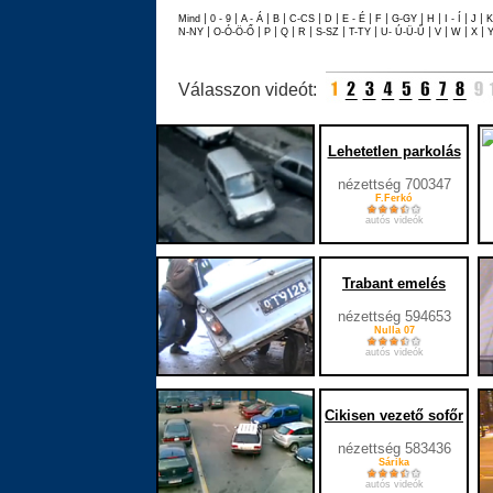
|
|
|
|
|
|
|
|
|
|
|
|
Mind
0 - 9
A - Á
B
C-CS
D
E - É
F
G-GY
H
I - Í
J
|
|
|
|
|
|
|
|
|
|
|
N-NY
O-Ó-Ö-Ő
P
Q
R
S-SZ
T-TY
U- Ú-Ü-Ű
V
W
X
Válasszon videót:
Lehetetlen parkolás
nézettség 700347
F.Ferkó
autós videók
Trabant emelés
nézettség 594653
Nulla 07
autós videók
Cikisen vezető sofőr
nézettség 583436
Sárika
autós videók