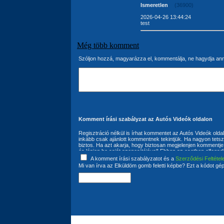
Ismeretlen
(36900)
2026-04-26 13:44:24
test
Még több komment
Szóljon hozzá, magyarázza el, kommentálja, ne hagydja an
Komment írási szabályzat az Autós Videók oldalon
Regisztráció nélkül is írhat kommentet az Autós Videók olda
inkább csak ajánlott kommentnek tekintjük. Ha nagyon tetszi
biztos. Ha azt akarja, hogy biztosan megjelenjen kommentje 
és lépjen be saját azonosítójával! Ebben az esetben elfogad
következő: A komment írója kijelenti, hogy kommentjébe nem
A komment írási szabályzatot és a
Szerződési Feltétel
felhasználó szavatol azért, hogy az általa írt kommentek
Mi van írva az Elküldöm gomb feletti képbe? Ezt a kódot gép
jogok jogvédelem alá eső jogait nem sértik, továbbá szavatol
felhasználási jogokkal rendelkezik. A szerzői és szomszéd
kötelezettség kizárólag a komment íróját terhelik. A komment
kötelezőnek tartja az Autós Videók oldalon található Általán
van a bejegyzések módosítására és törlésére is. Ehhez a 
szükséges. A komment írója hozzájárul ahhoz, hogy az által
szabadon felhasználhatja. A kommentek semmilyen előzetes
szúrópróbaszerűen, illetve kifogás esetén az üzemeltető fe
megváltoztatására, illetve teljes törlésére.