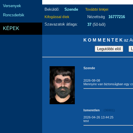
Versenyek
Beküldő:
Szende
További linkjei
Roncsderbik
Nézettség
16777216
Kifogással élek
Szavazatok átlaga:
37
(50-ből)
KÉPEK
K O M M E N T E K
az Au
Szende
2026-08-08
Mennyire van biztonságban egy cs
Ismeretlen
(36901)
2026-04-26 13:44:25
test