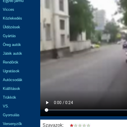
Egyéb jármű
Vicces
Közlekedés
Üldözések
Gyártás
Öreg autók
Játék autók
Rendőrök
Ugratások
Autócsodák
Kiállítások
Trükkök
VS.
Gyorsulás
Versenyzők
Szavazok: