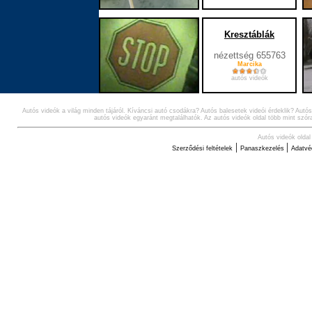
Kresztáblák
nézettség 655763
Marcika
autós videók
Autós videók a világ minden tájáról. Kíváncsi autó csodákra? Autós balesetek videói érdeklik? Autó
2
autós videók egyaránt megtalálhatók. Az autós videók oldal több mint szóra
Autós videók oldal
|
|
Szerződési feltételek
Panaszkezelés
Adatvé