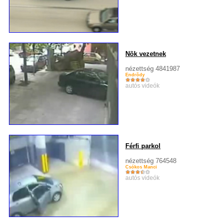
Nõk vezetnek
nézettség 4841987
Endrõdy
autós videók
Férfi parkol
nézettség 764548
Csókos Manci
autós videók