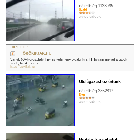
nézettség 1133965
Szabi
autós videók
HIRDETÉS
ÖRÖKIFJAK.HU
Várjuk 50+ korosztályt hír- és vélemény oldalunkra. Hírfolyam melyet a tagok
írnak, társkeresés.
https://orokifjak.hu
Útelágazáshoz értünk
nézettség 3852812
Don
autós videók
Brutális karambolok