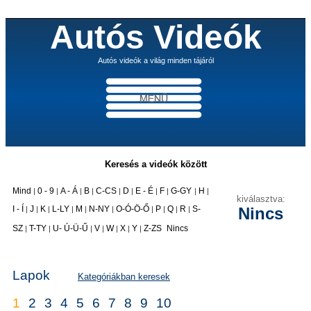
Autós Videók
Autós videók a világ minden tájáról
Keresés a videók között
Mind
0 - 9
A - Á
B
C-CS
D
E - É
F
G-GY
H
|
|
|
|
|
|
|
|
|
|
kiválasztva:
I - Í
J
K
L-LY
M
N-NY
O-Ó-Ö-Ő
P
Q
R
S-
Nincs
|
|
|
|
|
|
|
|
|
|
|
SZ
T-TY
U- Ú-Ü-Ű
V
W
X
Y
Z-ZS
Nincs
|
|
|
|
|
|
|
Lapok
Kategóriákban keresek
1
2
3
4
5
6
7
8
9
10