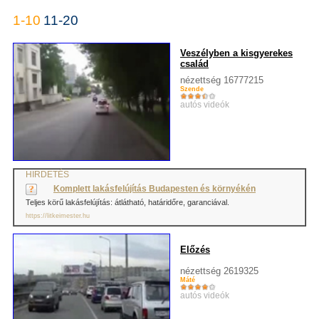
1-10
11-20
Veszélyben a kisgyerekes
család
nézettség 16777215
Szende
autós videók
HIRDETÉS
Komplett lakásfelújítás Budapesten és környékén
Teljes körű lakásfelújítás: átlátható, határidőre, garanciával.
https://litkeimester.hu
Előzés
nézettség 2619325
Máté
autós videók