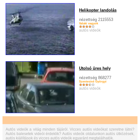
Helikopter landolás
nézettség 2115553
Valaki vagyok
autós videók
Utolsó üres hely
nézettség 868277
Szentesiné Györgyi
autós videók
Autós videók a világ minden tájáról. Vicces autós videókat szeretne látni?
Autós balesetek videói érdeklik? Autós videók oldalunkon autós ütközések,
autós kiállítások és vicces autós videók egyaránt megtalálhatók.