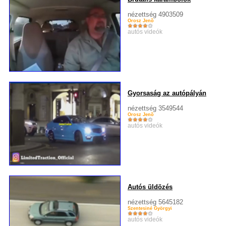
nézettség 4903509
Orosz Jenõ
autós videók
Gyorsaság az autópályán
nézettség 3549544
Orosz Jenõ
autós videók
Autós üldözés
nézettség 5645182
Szentesiné Györgyi
autós videók