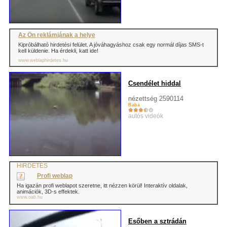
Az Ön reklámjának a helye
Kipróbálható hirdetési felület. A jóváhagyáshoz csak egy normál díjas SMS-t
kell küldenie. Ha érdekli, katt ide!
www.weblaphirdetes.hu
Csendélet hiddal
nézettség 2590114
Baba
autós videók
HIRDETÉS
Profi weblap
Ha igazán profi weblapot szeretne, itt nézzen körül! Interaktív oldalak,
animációk, 3D-s effektek.
www.oab.hu
Esőben a sztrádán