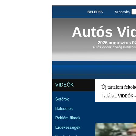
BELÉPÉS
Azonosító:
Autós Vi
2026 augusztus 07
Autós videók a világ minden t
VIDEÓK
Új tartalom feltölté
Találat:
VIDEÓK
Sofőrök
Balesetek
Reklám filmek
Érdekességek