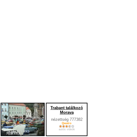
Trabant találkozó
Morava
nézettség 777382
Qwatro
autós videók