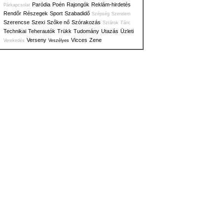
Paródia
Poén
Rajongók
Reklám-hirdetés
Párkapcsolat
Rendőr
Részegek
Sport
Szabadidő
Szépség
Szerelem
Szerencse
Szexi
Szőke nő
Szórakozás
Sztárok
Tánc
Technikai
Teherautók
Trükk
Tudomány
Utazás
Üzleti
Verseny
Vicces
Zene
Verekedés
Veszélyes