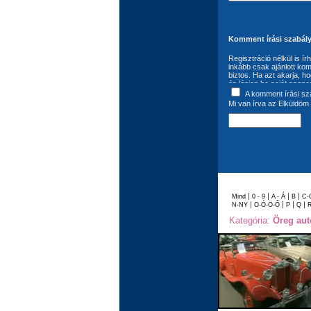
Komment írási szabály
Regisztráció nélkül is í
inkább csak ajánlott kom
biztos. Ha azt akarja, h
és lépjen be saját azono
következő: A komment ír
A komment írási sz
felhasználó szavatol az
Mi van írva az Elküldöm 
jogok jogvédelem alá eső
felhasználási jogokkal 
kötelezettség kizárólag 
kötelezőnek tartja az Au
van a bejegyzések módos
szükséges. A komment író
szabadon felhasználhatj
szúrópróbaszerűen, illet
megváltoztatására, illetve
|
|
|
|
Mind
0 - 9
A - Á
B
C-
|
|
|
|
N-NY
O-Ó-Ö-Ő
P
Q
Kategória:
Öreg aut