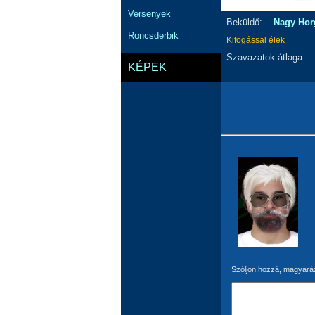
Versenyek
Beküldő:
Nagy Hor
Roncsderbik
Kifogással élek
Szavazatok átlaga:
KÉPEK
Szóljon hozzá, magyaráz