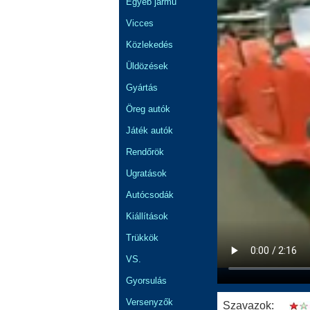
Egyéb jármű
Vicces
Közlekedés
Üldözések
Gyártás
Öreg autók
Játék autók
Rendőrök
Ugratások
Autócsodák
Kiállítások
Trükkök
VS.
Gyorsulás
Versenyzők
Szavazok: