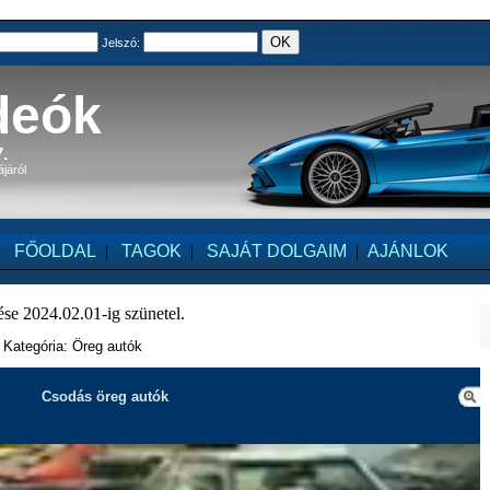
Jelszó:
deók
.
ájáról
FŐOLDAL
|
TAGOK
|
SAJÁT DOLGAIM
|
AJÁNLOK
se 2024.02.01-ig szünetel.
- Kategória: Öreg autók
Csodás öreg autók