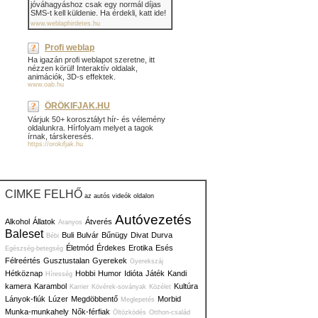
jóváhagyáshoz csak egy normál díjas
SMS-t kell küldenie. Ha érdekli, katt ide!
www.weblaphirdetes.hu
Profi weblap
Ha igazán profi weblapot szeretne, itt
nézzen körül! Interaktív oldalak,
animációk, 3D-s effektek.
www.oab.hu
ÖRÖKIFJAK.HU
Várjuk 50+ korosztályt hír- és vélemény
oldalunkra. Hírfolyam melyet a tagok
írnak, társkeresés.
https://orokifjak.hu
CIMKE FELHŐ
az autós videók oldalon
Autóvezetés
Alkohol
Állatok
Átverés
Aranyos
Baleset
Buli
Bulvár
Bűnügy
Divat
Durva
Bébi
Életmód
Érdekes
Erotika
Esés
Egészség-betegség
Félreértés
Gusztustalan
Gyerekek
Gyerekszáj
Hétköznap
Hobbi
Humor
Idióta
Játék
Kandi
Híresség
kamera
Karambol
Kultúra
Karrier
Kövérek-soványak
Közélet
Lányok-fiúk
Lúzer
Megdöbbentő
Morbid
Meglepetés
Munka-munkahely
Nők-férfiak
Öltözködés
Otthon-család