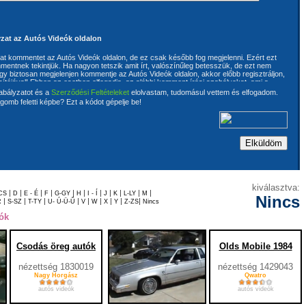
zat az Autós Videók oldalon
rhat kommentet az Autós Videók oldalon, de ez csak később fog megjelenni. Ezért ezt
mentnek tekintjük. Ha nagyon tetszik amit írt, valószínűleg betesszük, de ezt nem
ogy biztosan megjelenjen kommentje az Autós Videók oldalon, akkor előbb regisztráljon,
sítójával! Ebben az esetben elfogadja, az alábbi komment írási szabályokat, ami a
ója kijelenti, hogy kommentjébe nem használ megbotránkoztató kijelentéseket. A
abályzatot és a
Szerződési Feltételeket
elolvastam, tudomásul vettem és elfogadom.
ért, hogy az általa írt kommentek harmadik személynek a szerzői és szomszédos
gomb feletti képbe? Ezt a kódot gépelje be!
 jogait nem sértik, továbbá szavatol azért is, hogy az általa írt kommentek
rendelkezik. A szerzői és szomszédos jogok megsértéséből eredő valamennyi
a komment íróját terhelik. A komment írója kijelenti, hogy ismeri és magára nézve
tós Videók oldalon található Általános szerződési feltételeket. Az üzemeltetőnek joga
ítására és törlésére is. Ehhez a komment írójának előzetes hozzájárulása nem
ja hozzájárul ahhoz, hogy az általa írt kommentek tartalmát az oldal üzemeltetője
a. A kommentek semmilyen előzetes vizsgálaton nem esnek keresztül, de
ve kifogás esetén az üzemeltető fenntartja a jogot az anyag egyes részeinek
 teljes törlésére.
kiválasztva:
|
|
|
|
|
|
|
|
|
|
|
CS
D
E - É
F
G-GY
H
I - Í
J
K
L-LY
M
Nincs
|
|
|
|
|
|
|
|
|
R
S-SZ
T-TY
U- Ú-Ü-Ű
V
W
X
Y
Z-ZS
Nincs
ók
Csodás öreg autók
Olds Mobile 1984
nézettség 1830019
nézettség 1429043
Nagy Horgász
Qwatro
autós videók
autós videók