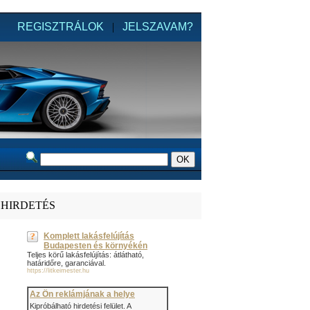
REGISZTRÁLOK
|
JELSZAVAM?
HIRDETÉS
Komplett lakásfelújítás
Budapesten és környékén
Teljes körű lakásfelújítás: átlátható,
határidőre, garanciával.
https://litkeimester.hu
Az Ön reklámjának a helye
Kipróbálható hirdetési felület. A