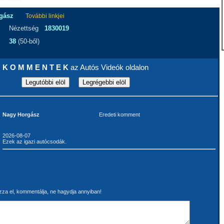
gász
További linkjei
Nézettség
1830019
38
(50-ből)
K O M M E N T E K
az Autós Videók oldalon
Nagy Horgász
Eredeti komment
2026-08-07
Ezek az igazi autócsodák.
za el, kommentálja, ne hagydja annyiban!