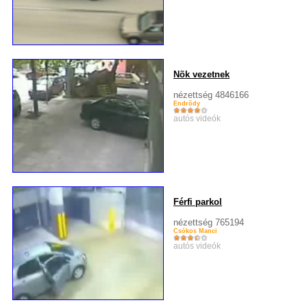
Nõk vezetnek
nézettség 4846166
Endrõdy
autós videók
Férfi parkol
nézettség 765194
Csókos Manci
autós videók