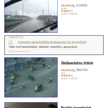
nézettség 1134935
Szabi
autós videók
HIRDETÉS
Komplett lakásfelújítás Budapesten és környékén
Teljes körű lakásfelújítás: átlátható, határidőre, garanciával.
https://litkeimester.hu
Útelágazáshoz értünk
nézettség 3866769
Don
autós videók
Brutális karambolok