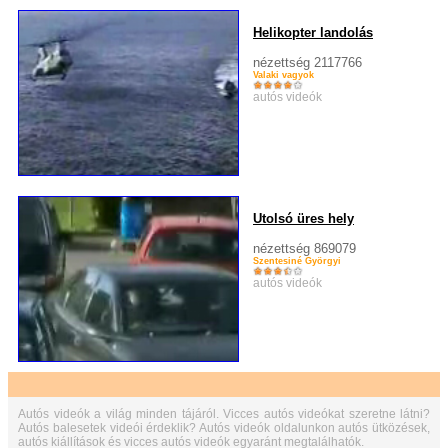
Helikopter landolás
nézettség 2117766
Valaki vagyok
autós videók
Utolsó üres hely
nézettség 869079
Szentesiné Györgyi
autós videók
Autós videók a világ minden tájáról. Vicces autós videókat szeretne látni?
Autós balesetek videói érdeklik? Autós videók oldalunkon autós ütközések,
autós kiállítások és vicces autós videók egyaránt megtalálhatók.