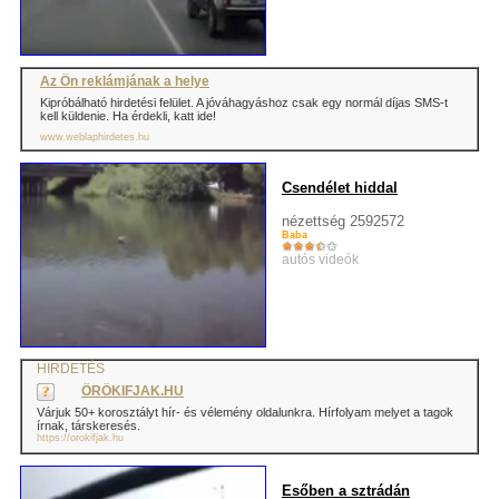
Az Ön reklámjának a helye
Kipróbálható hirdetési felület. A jóváhagyáshoz csak egy normál díjas SMS-t
kell küldenie. Ha érdekli, katt ide!
www.weblaphirdetes.hu
Csendélet hiddal
nézettség 2592572
Baba
autós videók
HIRDETÉS
ÖRÖKIFJAK.HU
Várjuk 50+ korosztályt hír- és vélemény oldalunkra. Hírfolyam melyet a tagok
írnak, társkeresés.
https://orokifjak.hu
Esőben a sztrádán