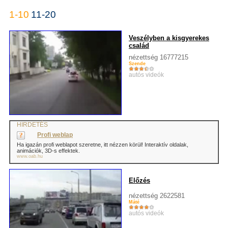
1-10
11-20
Veszélyben a kisgyerekes
család
nézettség 16777215
Szende
autós videók
HIRDETÉS
Profi weblap
Ha igazán profi weblapot szeretne, itt nézzen körül! Interaktív oldalak,
animációk, 3D-s effektek.
www.oab.hu
Előzés
nézettség 2622581
Máté
autós videók