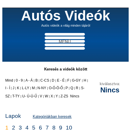
Autós Videók
Autós videók a világ minden tájáról
Keresés a videók között
Mind
0 - 9
A - Á
B
C-CS
D
E - É
F
G-GY
H
|
|
|
|
|
|
|
|
|
|
kiválasztva:
I - Í
J
K
L-LY
M
N-NY
O-Ó-Ö-Ő
P
Q
R
S-
Nincs
|
|
|
|
|
|
|
|
|
|
|
SZ
T-TY
U- Ú-Ü-Ű
V
W
X
Y
Z-ZS
Nincs
|
|
|
|
|
|
|
Lapok
Kategóriákban keresek
1
2
3
4
5
6
7
8
9
10