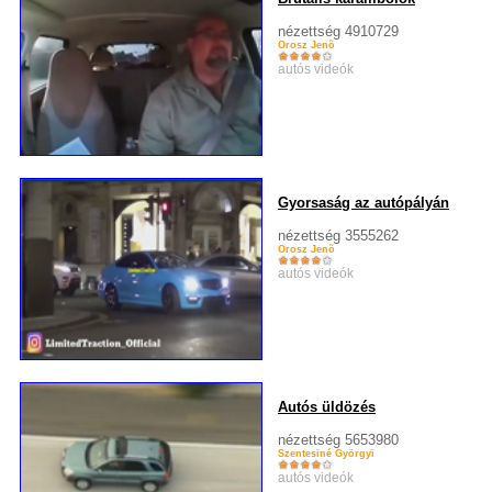
nézettség 4910729
Orosz Jenõ
autós videók
Gyorsaság az autópályán
nézettség 3555262
Orosz Jenõ
autós videók
Autós üldözés
nézettség 5653980
Szentesiné Györgyi
autós videók