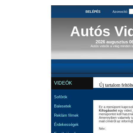
BELÉPÉS
Azonosító:
Autós Vi
2026 augusztus 06
Autós videók a világ minden t
VIDEÓK
Új tartalom feltölté
Sofőrök
Balesetek
Ez a menüpont kapcsolat
Kifogásolni
egy videó,
menüpontot kell használ
Reklám filmek
Amennyiben valamely tar
mail címéről az inform
Érdekességek
Név: