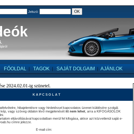
Jelszó:
deók
.
ájáról
FŐOLDAL
|
TAGOK
|
SAJÁT DOLGAIM
|
AJÁNLOK
se 2024.02.01-ig szünetel.
K A P C S O L A T
felvételre, hibajelentésre vagy hirdetéssel kapcsolatos üzenet küldésére szolgál.
 kép, vagy szöveg oldalon lévő megjelenését
itt nem lehet
, arra a KIFOGÁSOLOK
ni.
talom eltávolításával kapcsolatban merül fel kifogása, akkor azt közvetlenül saját e-
@oab.hu címre jelezze.
E-mail cím: