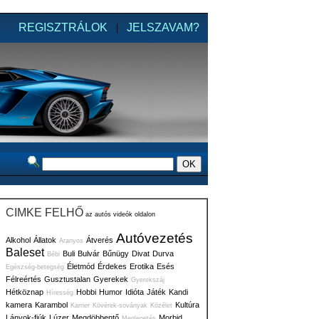
REGISZTRÁLOK
|
JELSZAVAM?
CIMKE FELHŐ
az autós videók oldalon
Autóvezetés
Alkohol
Állatok
Átverés
Aranyos
Baleset
Buli
Bulvár
Bűnügy
Divat
Durva
Bébi
Életmód
Érdekes
Erotika
Esés
Egészség-betegség
Félreértés
Gusztustalan
Gyerekek
Gyerekszáj
Hétköznap
Hobbi
Humor
Idióta
Játék
Kandi
Híresség
kamera
Karambol
Kultúra
Karrier
Kövérek-soványak
Közélet
Lányok-fiúk
Lúzer
Megdöbbentő
Morbid
Meglepetés