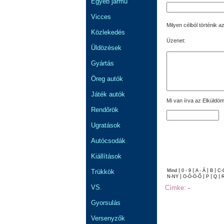
Egyéb jármű
Vicces
Milyen célból történik 
Közlekedés
Üzenet:
Üldözések
Gyártás
Öreg autók
Játék autók
Mi van írva az Elküldöm
Rendőrök
Ugratások
Autócsodák
Kiállítások
|
|
|
|
Trükkök
Mind
0 - 9
A - Á
B
C-
|
|
|
|
N-NY
O-Ó-Ö-Ő
P
Q
VS.
Címke:
-
Gyorsulás
Versenyzők