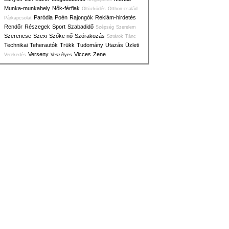
Munka-munkahely
Nők-férfiak
Öltözködés
Otthon-család
Paródia
Poén
Rajongók
Reklám-hirdetés
Párkapcsolat
Rendőr
Részegek
Sport
Szabadidő
Szépség
Szerelem
Szerencse
Szexi
Szőke nő
Szórakozás
Sztárok
Tánc
Technikai
Teherautók
Trükk
Tudomány
Utazás
Üzleti
Verseny
Vicces
Zene
Verekedés
Veszélyes