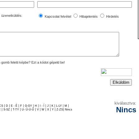
az üzenetküldés:
Kapcsolat felvétel
Hibajelentés
Hirdetés
 gomb feletti képbe? Ezt a kódot gépeld be!
kiválasztva:
|
|
|
|
|
|
|
|
|
|
|
CS
D
E - É
F
G-GY
H
I - Í
J
K
L-LY
M
Nincs
|
|
|
|
|
|
|
|
|
R
S-SZ
T-TY
U- Ú-Ü-Ű
V
W
X
Y
Z-ZS
Nincs