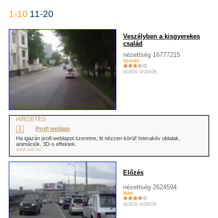
1-10
11-20
Veszélyben a kisgyerekes
család
nézettség 16777215
Szende
autós videók
HIRDETÉS
Profi weblap
Ha igazán profi weblapot szeretne, itt nézzen körül! Interaktív oldalak,
animációk, 3D-s effektek.
www.oab.hu
Előzés
nézettség 2624594
Máté
autós videók