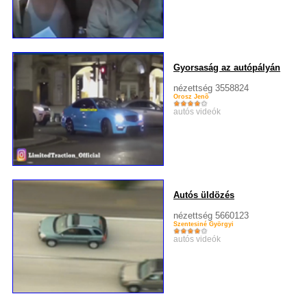
Gyorsaság az autópályán
nézettség 3558824
Orosz Jenõ
autós videók
Autós üldözés
nézettség 5660123
Szentesiné Györgyi
autós videók