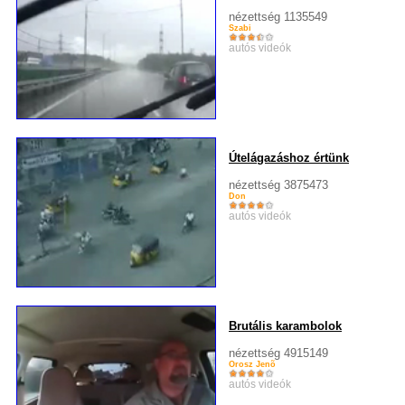
nézettség 1135549
Szabi
autós videók
Útelágazáshoz értünk
nézettség 3875473
Don
autós videók
Brutális karambolok
nézettség 4915149
Orosz Jenõ
autós videók