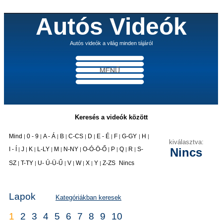
Autós Videók
Autós videók a világ minden tájáról
Keresés a videók között
Mind
0 - 9
A - Á
B
C-CS
D
E - É
F
G-GY
H
|
|
|
|
|
|
|
|
|
|
kiválasztva:
I - Í
J
K
L-LY
M
N-NY
O-Ó-Ö-Ő
P
Q
R
S-
Nincs
|
|
|
|
|
|
|
|
|
|
|
SZ
T-TY
U- Ú-Ü-Ű
V
W
X
Y
Z-ZS
Nincs
|
|
|
|
|
|
|
Lapok
Kategóriákban keresek
1
2
3
4
5
6
7
8
9
10