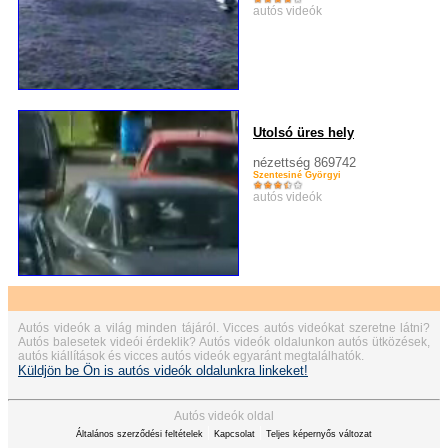
autós videók
Utolsó üres hely
nézettség 869742
Szentesiné Györgyi
autós videók
Autós videók a világ minden tájáról. Vicces autós videókat szeretne látni?
Autós balesetek videói érdeklik? Autós videók oldalunkon autós ütközések,
autós kiállítások és vicces autós videók egyaránt megtalálhatók.
Küldjön be Ön is autós videók oldalunkra linkeket!
Autós videók oldal
|
|
Általános szerződési feltételek
Kapcsolat
Teljes képernyős változat