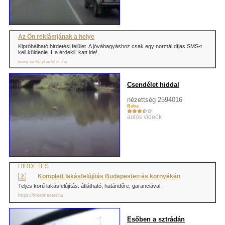
Az Ön reklámjának a helye
Kipróbálható hirdetési felület. A jóváhagyáshoz csak egy normál díjas SMS-t
kell küldenie. Ha érdekli, katt ide!
www.weblaphirdetes.hu
Csendélet hiddal
nézettség 2594016
Baba
autós videók
HIRDETÉS
Komplett lakásfelújítás Budapesten és környékén
Teljes körű lakásfelújítás: átlátható, határidőre, garanciával.
https://litkeimester.hu
Esőben a sztrádán