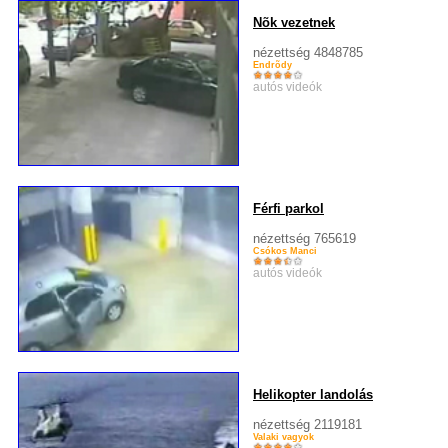
Nõk vezetnek
nézettség 4848785
Endrõdy
autós videók
Férfi parkol
nézettség 765619
Csókos Manci
autós videók
Helikopter landolás
nézettség 2119181
Valaki vagyok