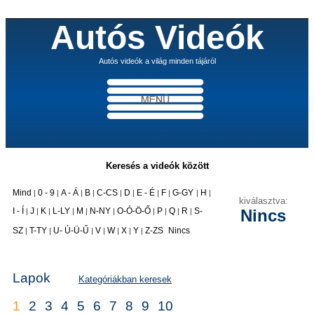
Autós Videók
Autós videók a világ minden tájáról
Keresés a videók között
Mind
0 - 9
A - Á
B
C-CS
D
E - É
F
G-GY
H
|
|
|
|
|
|
|
|
|
|
kiválasztva:
I - Í
J
K
L-LY
M
N-NY
O-Ó-Ö-Ő
P
Q
R
S-
Nincs
|
|
|
|
|
|
|
|
|
|
|
SZ
T-TY
U- Ú-Ü-Ű
V
W
X
Y
Z-ZS
Nincs
|
|
|
|
|
|
|
Lapok
Kategóriákban keresek
1
2
3
4
5
6
7
8
9
10