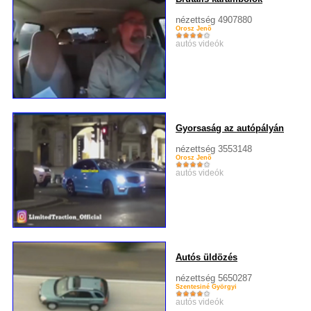
nézettség 4907880
Orosz Jenõ
autós videók
Gyorsaság az autópályán
nézettség 3553148
Orosz Jenõ
autós videók
Autós üldözés
nézettség 5650287
Szentesiné Györgyi
autós videók