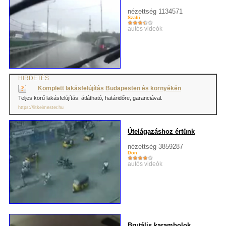
nézettség 1134571
Szabi
autós videók
HIRDETÉS
Komplett lakásfelújítás Budapesten és környékén
Teljes körű lakásfelújítás: átlátható, határidőre, garanciával.
https://litkeimester.hu
Útelágazáshoz értünk
nézettség 3859287
Don
autós videók
Brutális karambolok