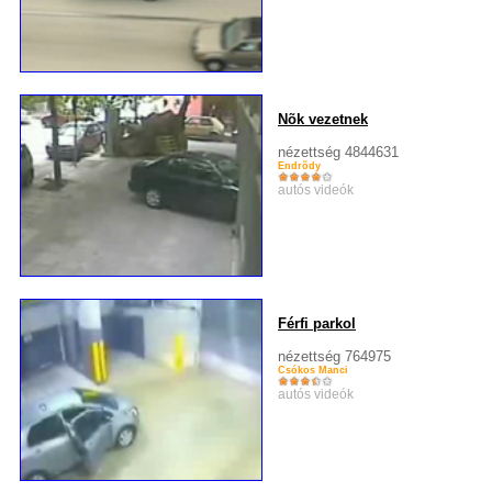
Nõk vezetnek
nézettség 4844631
Endrõdy
autós videók
Férfi parkol
nézettség 764975
Csókos Manci
autós videók