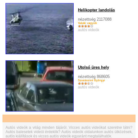
Helikopter landolás
nézettség 2117088
Valaki vagyok
autós videók
Utolsó üres hely
nézettség 868605
Szentesiné Györgyi
autós videók
Autós videók a világ minden tájáról. Vicces autós videókat szeretne látni?
Autós balesetek videói érdeklik? Autós videók oldalunkon autós ütközések,
autós kiállítások és vicces autós videók egyaránt megtalálhatók.