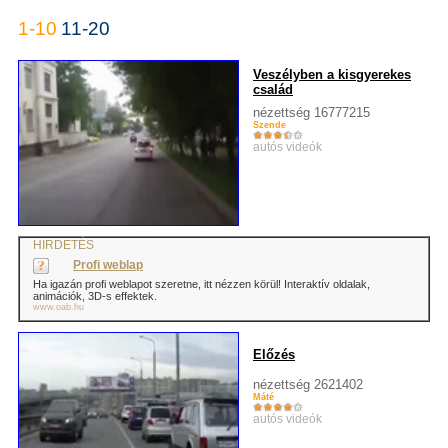
1-10
11-20
Veszélyben a kisgyerekes
család
nézettség 16777215
Szende
autós videók
HIRDETÉS
Profi weblap
Ha igazán profi weblapot szeretne, itt nézzen körül! Interaktív oldalak,
animációk, 3D-s effektek.
www.oab.hu
Előzés
nézettség 2621402
Máté
autós videók