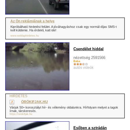
Az Ön reklámjának a helye
Kipróbálható hirdetési felület. A jóváhagyáshoz csak egy normál díjas SMS-t
kell küldenie. Ha érdekli, katt ide!
www.weblaphirdetes.hu
Csendélet hiddal
nézettség 2591566
Baba
autós videók
HIRDETÉS
ÖRÖKIFJAK.HU
Várjuk 50+ korosztályt hír- és vélemény oldalunkra. Hírfolyam melyet a tagok
írnak, társkeresés.
https://orokifjak.hu
Esőben a sztrádán