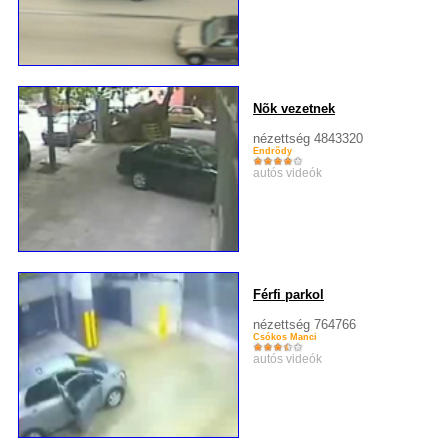
Nõk vezetnek
nézettség 4843320
Endrõdy
autós videók
Férfi parkol
nézettség 764766
Csókos Manci
autós videók