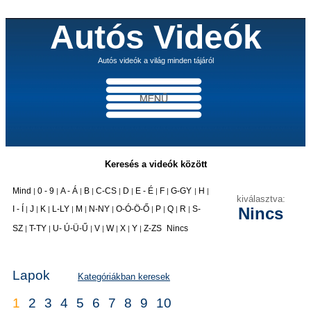
Autós Videók
Autós videók a világ minden tájáról
Keresés a videók között
Mind
0 - 9
A - Á
B
C-CS
D
E - É
F
G-GY
H
|
|
|
|
|
|
|
|
|
|
kiválasztva:
I - Í
J
K
L-LY
M
N-NY
O-Ó-Ö-Ő
P
Q
R
S-
Nincs
|
|
|
|
|
|
|
|
|
|
|
SZ
T-TY
U- Ú-Ü-Ű
V
W
X
Y
Z-ZS
Nincs
|
|
|
|
|
|
|
Lapok
Kategóriákban keresek
1
2
3
4
5
6
7
8
9
10