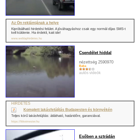
Az Ön reklámjának a helye
Kipróbálható hirdetési felület. A jóváhagyáshoz csak egy normál díjas SMS-t
kell küldenie. Ha érdekli, katt ide!
www.weblaphirdetes.hu
Csendélet hiddal
nézettség 2590970
Baba
autós videók
HIRDETÉS
Komplett lakásfelújítás Budapesten és környékén
Teljes körű lakásfelújítás: átlátható, határidőre, garanciával.
https://litkeimester.hu
Esőben a sztrádán