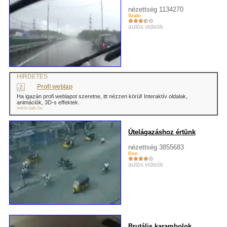
nézettség 1134270
Szabi
autós videók
HIRDETÉS
Profi weblap
Ha igazán profi weblapot szeretne, itt nézzen körül! Interaktív oldalak,
animációk, 3D-s effektek.
www.oab.hu
Útelágazáshoz értünk
nézettség 3855683
Don
autós videók
Brutális karambolok