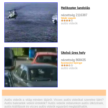
Helikopter landolás
nézettség 2116387
Valaki vagyok
autós videók
Utolsó üres hely
nézettség 868435
Szentesiné Györgyi
autós videók
Autós videók a világ minden tájáról. Vicces autós videókat szeretne látni?
Autós balesetek videói érdeklik? Autós videók oldalunkon autós ütközések,
autós kiállítások és vicces autós videók egyaránt megtalálhatók.