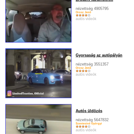
nézettség 4905795
Orosz Jenõ
autós videók
Gyorsaság az autópályán
nézettség 3551357
Orosz Jenõ
autós videók
Autós üldözés
nézettség 5647832
Szentesiné Györgyi
autós videók