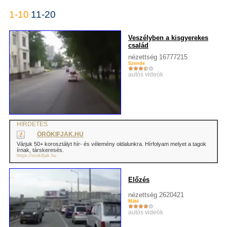
1-10
11-20
Veszélyben a kisgyerekes
család
nézettség 16777215
Szende
autós videók
HIRDETÉS
ÖRÖKIFJAK.HU
Várjuk 50+ korosztályt hír- és vélemény oldalunkra. Hírfolyam melyet a tagok
írnak, társkeresés.
https://orokifjak.hu
Előzés
nézettség 2620421
Máté
autós videók