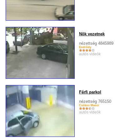
Nõk vezetnek
nézettség 4845989
Endrõdy
autós videók
Férfi parkol
nézettség 765150
Csókos Manci
autós videók