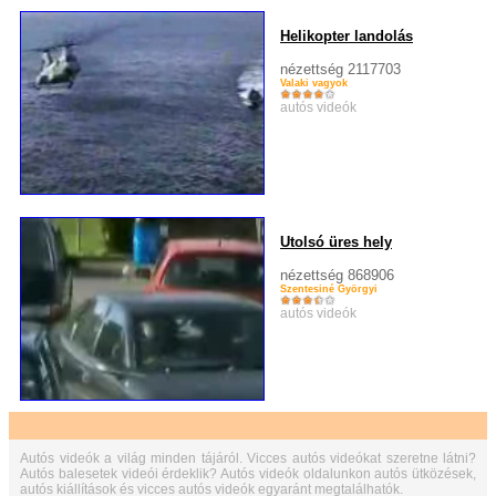
Helikopter landolás
nézettség 2117703
Valaki vagyok
autós videók
Utolsó üres hely
nézettség 868906
Szentesiné Györgyi
autós videók
Autós videók a világ minden tájáról. Vicces autós videókat szeretne látni?
Autós balesetek videói érdeklik? Autós videók oldalunkon autós ütközések,
autós kiállítások és vicces autós videók egyaránt megtalálhatók.