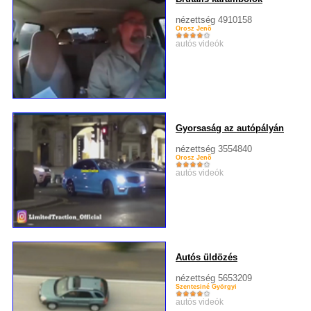
nézettség 4910158
Orosz Jenõ
autós videók
Gyorsaság az autópályán
nézettség 3554840
Orosz Jenõ
autós videók
Autós üldözés
nézettség 5653209
Szentesiné Györgyi
autós videók