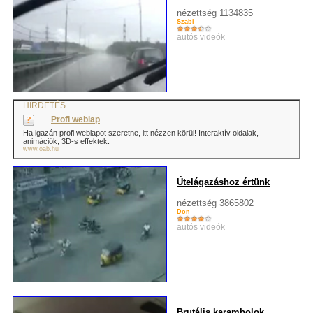
nézettség 1134835
Szabi
autós videók
HIRDETÉS
Profi weblap
Ha igazán profi weblapot szeretne, itt nézzen körül! Interaktív oldalak,
animációk, 3D-s effektek.
www.oab.hu
Útelágazáshoz értünk
nézettség 3865802
Don
autós videók
Brutális karambolok