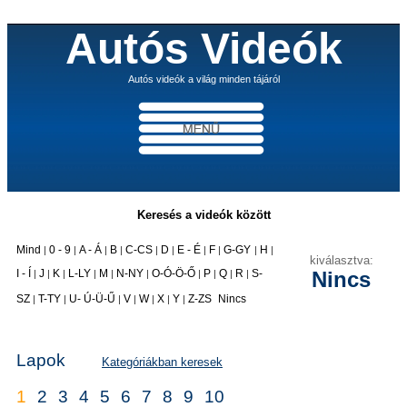
Autós Videók
Autós videók a világ minden tájáról
Keresés a videók között
Mind
0 - 9
A - Á
B
C-CS
D
E - É
F
G-GY
H
|
|
|
|
|
|
|
|
|
|
kiválasztva:
I - Í
J
K
L-LY
M
N-NY
O-Ó-Ö-Ő
P
Q
R
S-
Nincs
|
|
|
|
|
|
|
|
|
|
|
SZ
T-TY
U- Ú-Ü-Ű
V
W
X
Y
Z-ZS
Nincs
|
|
|
|
|
|
|
Lapok
Kategóriákban keresek
1
2
3
4
5
6
7
8
9
10