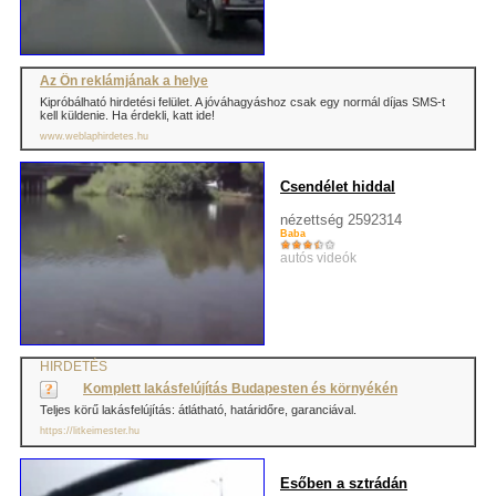
Az Ön reklámjának a helye
Kipróbálható hirdetési felület. A jóváhagyáshoz csak egy normál díjas SMS-t
kell küldenie. Ha érdekli, katt ide!
www.weblaphirdetes.hu
Csendélet hiddal
nézettség 2592314
Baba
autós videók
HIRDETÉS
Komplett lakásfelújítás Budapesten és környékén
Teljes körű lakásfelújítás: átlátható, határidőre, garanciával.
https://litkeimester.hu
Esőben a sztrádán