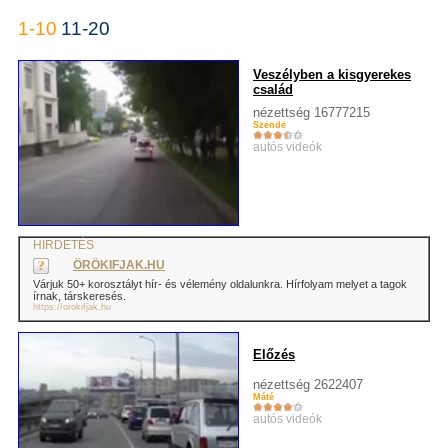
1-10
11-20
Veszélyben a kisgyerekes
család
nézettség 16777215
Szende
autós videók
HIRDETÉS
ÖRÖKIFJAK.HU
Várjuk 50+ korosztályt hír- és vélemény oldalunkra. Hírfolyam melyet a tagok
írnak, társkeresés.
https://orokifjak.hu
Előzés
nézettség 2622407
Máté
autós videók