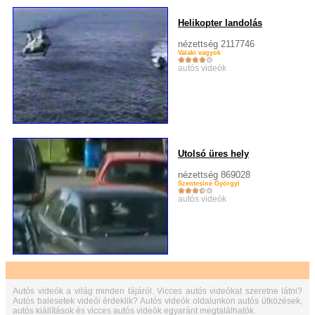
Helikopter landolás
nézettség 2117746
Valaki vagyok
autós videók
Utolsó üres hely
nézettség 869028
Szentesiné Györgyi
autós videók
Autós videók a világ minden tájáról. Vicces autós videókat szeretne látni?
Autós balesetek videói érdeklik? Autós videók oldalunkon autós ütközések,
autós kiállítások és vicces autós videók egyaránt megtalálhatók.