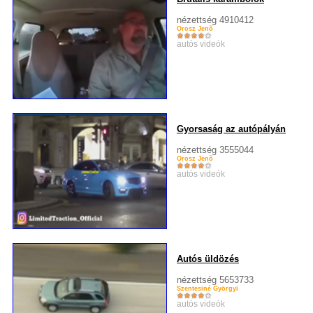
nézettség 4910412
Orosz Jenõ
autós videók
Gyorsaság az autópályán
nézettség 3555044
Orosz Jenõ
autós videók
Autós üldözés
nézettség 5653733
Szentesiné Györgyi
autós videók