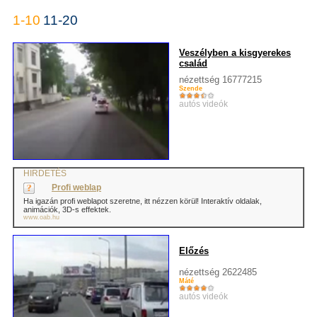
1-10
11-20
Veszélyben a kisgyerekes
család
nézettség 16777215
Szende
autós videók
HIRDETÉS
Profi weblap
Ha igazán profi weblapot szeretne, itt nézzen körül! Interaktív oldalak,
animációk, 3D-s effektek.
www.oab.hu
Előzés
nézettség 2622485
Máté
autós videók