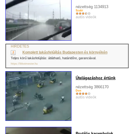
nézettség 1134913
Szabi
autós videók
HIRDETÉS
Komplett lakásfelújítás Budapesten és környékén
Teljes körű lakásfelújítás: átlátható, határidőre, garanciával.
https://litkeimester.hu
Útelágazáshoz értünk
nézettség 3866170
Don
autós videók
Brutális karambolok