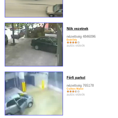
Nõk vezetnek
nézettség 4846096
Endrõdy
autós videók
Férfi parkol
nézettség 765178
Csókos Manci
autós videók