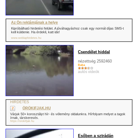
Az Ön reklámjának a helye
Kipróbálható hirdetési felület. A jóváhagyáshoz csak egy normál díjas SMS-t
kell küldenie. Ha érdekli, katt ide!
www.weblaphirdetes.hu
Csendélet hiddal
nézettség 2592460
Baba
autós videók
HIRDETÉS
ÖRÖKIFJAK.HU
Várjuk 50+ korosztályt hír- és vélemény oldalunkra. Hírfolyam melyet a tagok
írnak, társkeresés.
https://orokifjak.hu
Esőben a sztrádán