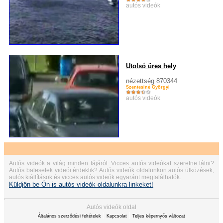
autós videók
Utolsó üres hely
nézettség 870344
Szentesiné Györgyi
autós videók
Autós videók a világ minden tájáról. Vicces autós videókat szeretne látni?
Autós balesetek videói érdeklik? Autós videók oldalunkon autós ütközések,
autós kiállítások és vicces autós videók egyaránt megtalálhatók.
Küldjön be Ön is autós videók oldalunkra linkeket!
Autós videók oldal
|
|
Általános szerződési feltételek
Kapcsolat
Teljes képernyős változat