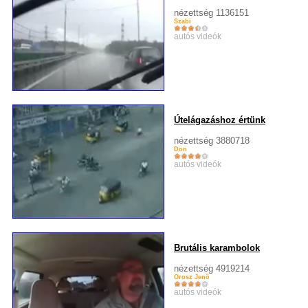
nézettség 1136151
Szabi
autós videók
Útelágazáshoz értünk
nézettség 3880718
Don
autós videók
Brutális karambolok
nézettség 4919214
Orosz Jenõ
autós videók