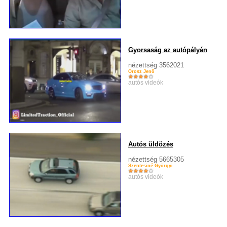
Gyorsaság az autópályán
nézettség 3562021
Orosz Jenõ
autós videók
Autós üldözés
nézettség 5665305
Szentesiné Györgyi
autós videók