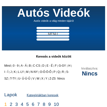
Autós Videók
Autós videók a világ minden tájáról
Keresés a videók között
Mind
0 - 9
A - Á
B
C-CS
D
E - É
F
G-GY
H
|
|
|
|
|
|
|
|
|
|
kiválasztva:
I - Í
J
K
L-LY
M
N-NY
O-Ó-Ö-Ő
P
Q
R
S-
Nincs
|
|
|
|
|
|
|
|
|
|
|
SZ
T-TY
U- Ú-Ü-Ű
V
W
X
Y
Z-ZS
Nincs
|
|
|
|
|
|
|
Lapok
Kategóriákban keresek
1
2
3
4
5
6
7
8
9
10