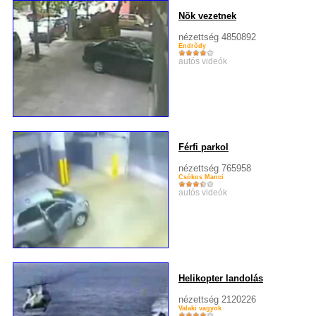
Nõk vezetnek
nézettség 4850892
Endrõdy
autós videók
Férfi parkol
nézettség 765958
Csókos Manci
autós videók
Helikopter landolás
nézettség 2120226
Valaki vagyok