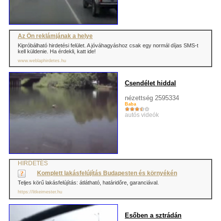
Az Ön reklámjának a helye
Kipróbálható hirdetési felület. A jóváhagyáshoz csak egy normál díjas SMS-t
kell küldenie. Ha érdekli, katt ide!
www.weblaphirdetes.hu
Csendélet hiddal
nézettség 2595334
Baba
autós videók
HIRDETÉS
Komplett lakásfelújítás Budapesten és környékén
Teljes körű lakásfelújítás: átlátható, határidőre, garanciával.
https://litkeimester.hu
Esőben a sztrádán