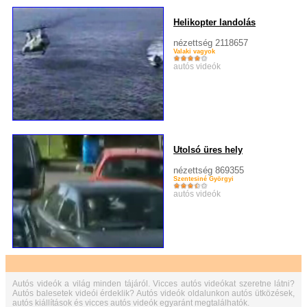
Helikopter landolás
nézettség 2118657
Valaki vagyok
autós videók
Utolsó üres hely
nézettség 869355
Szentesiné Györgyi
autós videók
Autós videók a világ minden tájáról. Vicces autós videókat szeretne látni?
Autós balesetek videói érdeklik? Autós videók oldalunkon autós ütközések,
autós kiállítások és vicces autós videók egyaránt megtalálhatók.