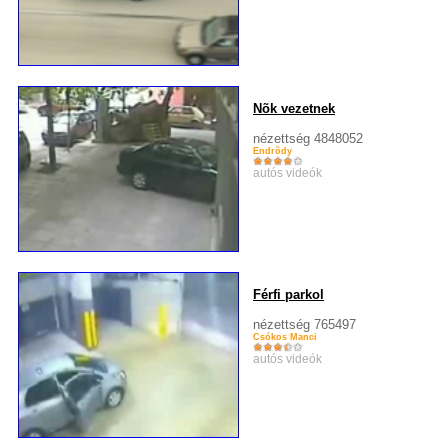
Nõk vezetnek
nézettség 4848052
Endrõdy
autós videók
Férfi parkol
nézettség 765497
Csókos Manci
autós videók