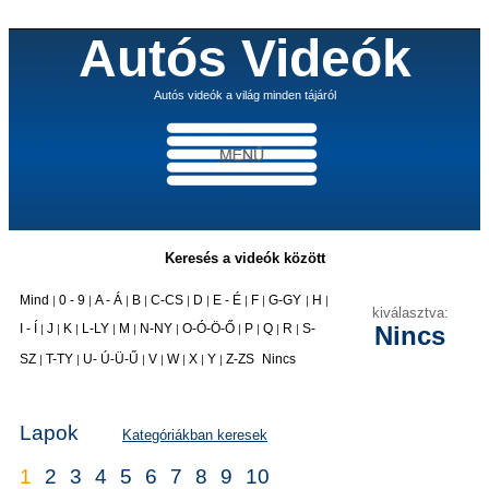
Autós Videók
Autós videók a világ minden tájáról
Keresés a videók között
Mind
0 - 9
A - Á
B
C-CS
D
E - É
F
G-GY
H
|
|
|
|
|
|
|
|
|
|
kiválasztva:
I - Í
J
K
L-LY
M
N-NY
O-Ó-Ö-Ő
P
Q
R
S-
Nincs
|
|
|
|
|
|
|
|
|
|
|
SZ
T-TY
U- Ú-Ü-Ű
V
W
X
Y
Z-ZS
Nincs
|
|
|
|
|
|
|
Lapok
Kategóriákban keresek
1
2
3
4
5
6
7
8
9
10