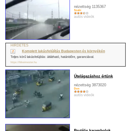
nézettség 1135367
Szabi
autós videók
HIRDETÉS
Komplett lakásfelújítás Budapesten és környékén
Teljes körű lakásfelújítás: átlátható, határidőre, garanciával.
https://litkeimester.hu
Útelágazáshoz értünk
nézettség 3873020
Don
autós videók
Brutális karambolok