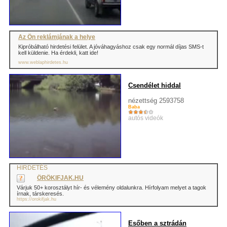
Az Ön reklámjának a helye
Kipróbálható hirdetési felület. A jóváhagyáshoz csak egy normál díjas SMS-t
kell küldenie. Ha érdekli, katt ide!
www.weblaphirdetes.hu
Csendélet hiddal
nézettség 2593758
Baba
autós videók
HIRDETÉS
ÖRÖKIFJAK.HU
Várjuk 50+ korosztályt hír- és vélemény oldalunkra. Hírfolyam melyet a tagok
írnak, társkeresés.
https://orokifjak.hu
Esőben a sztrádán