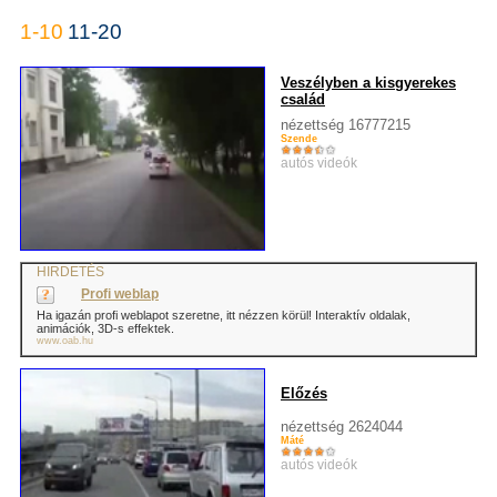
1-10
11-20
Veszélyben a kisgyerekes
család
nézettség 16777215
Szende
autós videók
HIRDETÉS
Profi weblap
Ha igazán profi weblapot szeretne, itt nézzen körül! Interaktív oldalak,
animációk, 3D-s effektek.
www.oab.hu
Előzés
nézettség 2624044
Máté
autós videók