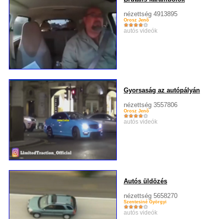
nézettség 4913895
Orosz Jenõ
autós videók
Gyorsaság az autópályán
nézettség 3557806
Orosz Jenõ
autós videók
Autós üldözés
nézettség 5658270
Szentesiné Györgyi
autós videók