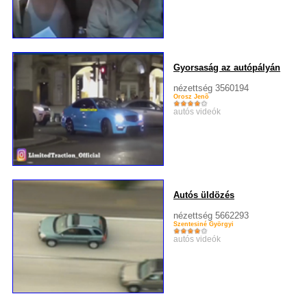
Gyorsaság az autópályán
nézettség 3560194
Orosz Jenõ
autós videók
Autós üldözés
nézettség 5662293
Szentesiné Györgyi
autós videók