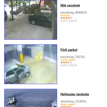
Nõk vezetnek
nézettség 4849633
Endrõdy
autós videók
Férfi parkol
nézettség 765791
Csókos Manci
autós videók
Helikopter landolás
nézettség 2119541
Valaki vagyok