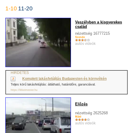
1-10
11-20
Veszélyben a kisgyerekes
család
nézettség 16777215
Szende
autós videók
HIRDETÉS
Komplett lakásfelújítás Budapesten és környékén
Teljes körű lakásfelújítás: átlátható, határidőre, garanciával.
https://litkeimester.hu
Előzés
nézettség 2625268
Máté
autós videók