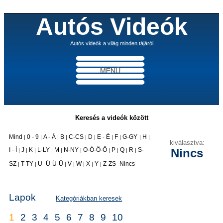
Autós Videók
Autós videók a világ minden tájáról
Keresés a videók között
Mind
0 - 9
A - Á
B
C-CS
D
E - É
F
G-GY
H
|
|
|
|
|
|
|
|
|
|
kiválasztva:
I - Í
J
K
L-LY
M
N-NY
O-Ó-Ö-Ő
P
Q
R
S-
Nincs
|
|
|
|
|
|
|
|
|
|
|
SZ
T-TY
U- Ú-Ü-Ű
V
W
X
Y
Z-ZS
Nincs
|
|
|
|
|
|
|
Lapok
Kategóriákban keresek
1
2
3
4
5
6
7
8
9
10