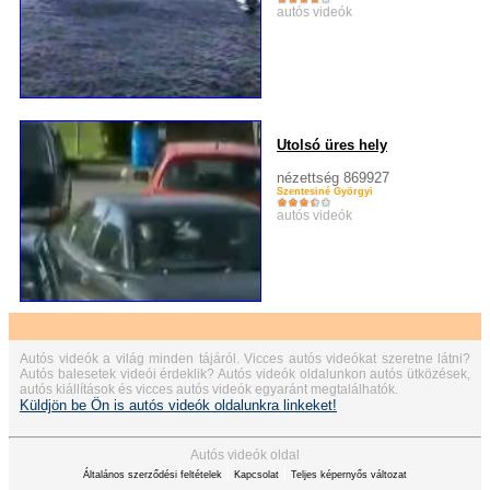
autós videók
Utolsó üres hely
nézettség 869927
Szentesiné Györgyi
autós videók
Autós videók a világ minden tájáról. Vicces autós videókat szeretne látni?
Autós balesetek videói érdeklik? Autós videók oldalunkon autós ütközések,
autós kiállítások és vicces autós videók egyaránt megtalálhatók.
Küldjön be Ön is autós videók oldalunkra linkeket!
Autós videók oldal
|
|
Általános szerződési feltételek
Kapcsolat
Teljes képernyős változat