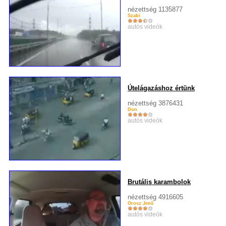
nézettség 1135877
Szabi
autós videók
Útelágazáshoz értünk
nézettség 3876431
Don
autós videók
Brutális karambolok
nézettség 4916605
Orosz Jenõ
autós videók