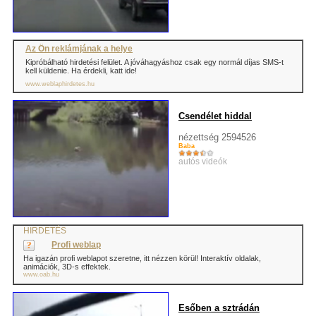
Az Ön reklámjának a helye
Kipróbálható hirdetési felület. A jóváhagyáshoz csak egy normál díjas SMS-t
kell küldenie. Ha érdekli, katt ide!
www.weblaphirdetes.hu
Csendélet hiddal
nézettség 2594526
Baba
autós videók
HIRDETÉS
Profi weblap
Ha igazán profi weblapot szeretne, itt nézzen körül! Interaktív oldalak,
animációk, 3D-s effektek.
www.oab.hu
Esőben a sztrádán