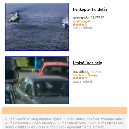
Helikopter landolás
nézettség 2117735
Valaki vagyok
autós videók
Utolsó üres hely
nézettség 869026
Szentesiné Györgyi
autós videók
Autós videók a világ minden tájáról. Vicces autós videókat szeretne látni?
Autós balesetek videói érdeklik? Autós videók oldalunkon autós ütközések,
autós kiállítások és vicces autós videók egyaránt megtalálhatók.