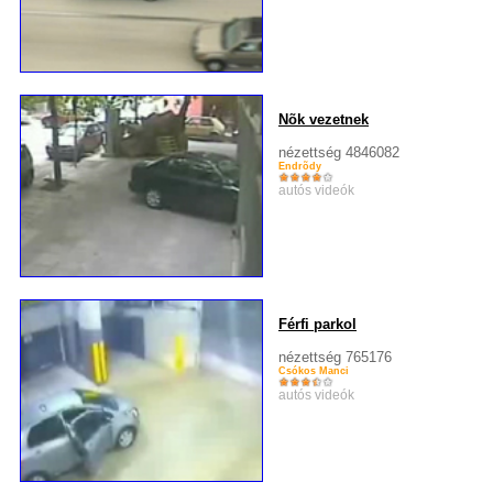
Nõk vezetnek
nézettség 4846082
Endrõdy
autós videók
Férfi parkol
nézettség 765176
Csókos Manci
autós videók