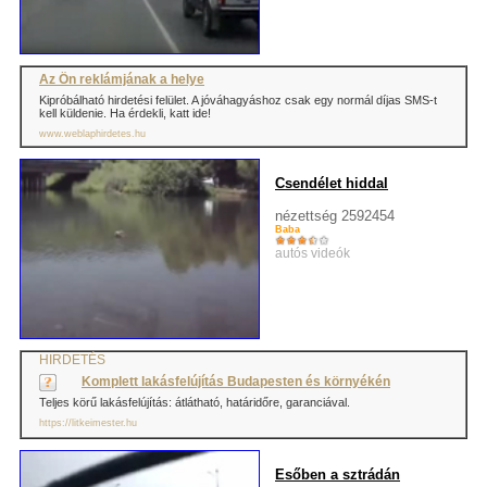
Az Ön reklámjának a helye
Kipróbálható hirdetési felület. A jóváhagyáshoz csak egy normál díjas SMS-t
kell küldenie. Ha érdekli, katt ide!
www.weblaphirdetes.hu
Csendélet hiddal
nézettség 2592454
Baba
autós videók
HIRDETÉS
Komplett lakásfelújítás Budapesten és környékén
Teljes körű lakásfelújítás: átlátható, határidőre, garanciával.
https://litkeimester.hu
Esőben a sztrádán