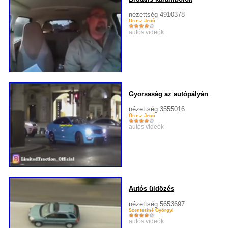
nézettség 4910378
Orosz Jenõ
autós videók
Gyorsaság az autópályán
nézettség 3555016
Orosz Jenõ
autós videók
Autós üldözés
nézettség 5653697
Szentesiné Györgyi
autós videók