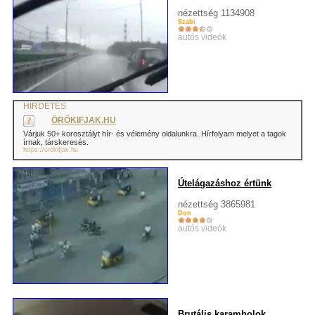
nézettség 1134908
Szabi
autós videók
HIRDETÉS
ÖRÖKIFJAK.HU
Várjuk 50+ korosztályt hír- és vélemény oldalunkra. Hírfolyam melyet a tagok
írnak, társkeresés.
https://orokifjak.hu
Útelágazáshoz értünk
nézettség 3865981
Don
autós videók
Brutális karambolok