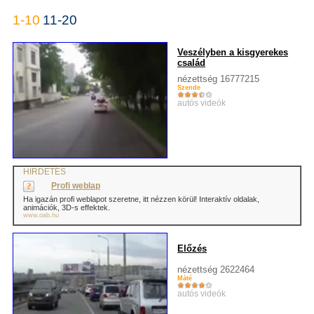
1-10
11-20
Veszélyben a kisgyerekes
család
nézettség 16777215
Szende
autós videók
HIRDETÉS
Profi weblap
Ha igazán profi weblapot szeretne, itt nézzen körül! Interaktív oldalak,
animációk, 3D-s effektek.
www.oab.hu
Előzés
nézettség 2622464
Máté
autós videók