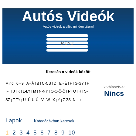
Autós Videók
Autós videók a világ minden tájáról
Keresés a videók között
Mind
0 - 9
A - Á
B
C-CS
D
E - É
F
G-GY
H
|
|
|
|
|
|
|
|
|
|
kiválasztva:
I - Í
J
K
L-LY
M
N-NY
O-Ó-Ö-Ő
P
Q
R
S-
Nincs
|
|
|
|
|
|
|
|
|
|
|
SZ
T-TY
U- Ú-Ü-Ű
V
W
X
Y
Z-ZS
Nincs
|
|
|
|
|
|
|
Lapok
Kategóriákban keresek
1
2
3
4
5
6
7
8
9
10