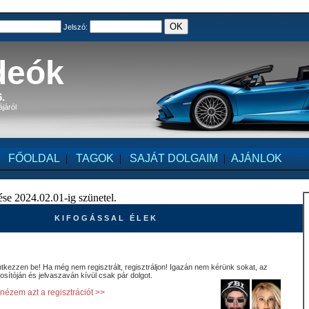
Jelszó:
deók
.
ájáról
FŐOLDAL
|
TAGOK
|
SAJÁT DOLGAIM
|
AJÁNLOK
se 2024.02.01-ig szünetel.
K I F O G Á S S A L É L E K
ntkezzen be! Ha még nem regisztrált, regisztráljon! Igazán nem kérünk sokat, az
osítóján és jelvaszaván kívül csak pár dolgot.
ézem azt a regisztrációt >>