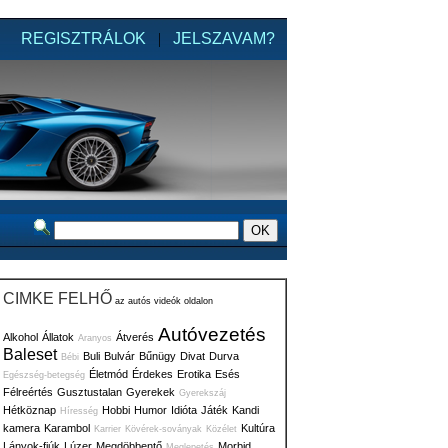
REGISZTRÁLOK
|
JELSZAVAM?
CIMKE FELHŐ
az autós videók oldalon
Autóvezetés
Alkohol
Állatok
Átverés
Aranyos
Baleset
Buli
Bulvár
Bűnügy
Divat
Durva
Bébi
Életmód
Érdekes
Erotika
Esés
Egészség-betegség
Félreértés
Gusztustalan
Gyerekek
Gyerekszáj
Hétköznap
Hobbi
Humor
Idióta
Játék
Kandi
Híresség
kamera
Karambol
Kultúra
Karrier
Kövérek-soványak
Közélet
Lányok-fiúk
Lúzer
Megdöbbentő
Morbid
Meglepetés