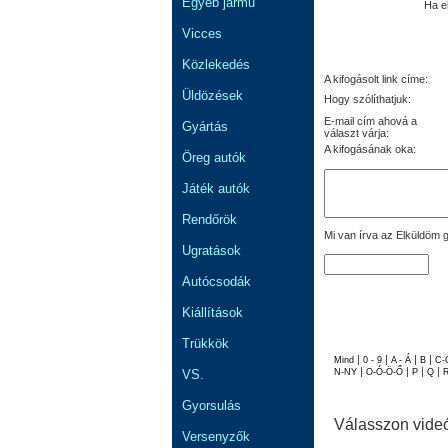
Egyéb jármű
Ha e
Vicces
Közlekedés
A kifogásolt link címe:
Üldözések
Hogy szólíthatjuk:
E-mail cím ahová a
Gyártás
választ várja:
A kifogásának oka:
Öreg autók
Játék autók
Rendőrök
Mi van írva az Elküldöm g
Ugratások
Autócsodák
Kiállítások
Trükkök
|
|
|
|
Mind
0 - 9
A - Á
B
C-
|
|
|
|
VS.
N-NY
O-Ó-Ö-Ő
P
Q
Gyorsulás
Válasszon vide
Versenyzők