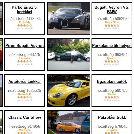
Parkolás az 5.
Bugatti Veyron VS.
kerékkel
BMW
nézettség 1118234
nézettség 586205
Endrõdy
Nagy Nóri
autós videók
autós videók
Piros Bugatti Veyron
Parkolás szűk helyen
nézettség 583775
nézettség 963484
Eszterke
Qwatro
autós videók
autós videók
Autótörés tankkal
Egzotikus autók
nézettség 1625525
nézettség 580759
Németh P.
Patkó
autós videók
autós videók
Classic Car Show
Pakrolási trükk
nézettség 914956
nézettség 679845
Matolcsi
Lugosy