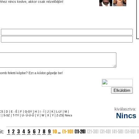
hhez nincs kedve, akkor csak nézelődjön!
omb feletti képbe? Ezt a kódot gépelje be!
kiválasztva:
|
|
|
|
|
|
|
|
|
|
|
CS
D
E - É
F
G-GY
H
I - Í
J
K
L-LY
M
Nincs
|
|
|
|
|
|
|
|
|
R
S-SZ
T-TY
U- Ú-Ü-Ű
V
W
X
Y
Z-ZS
Nincs
ót: