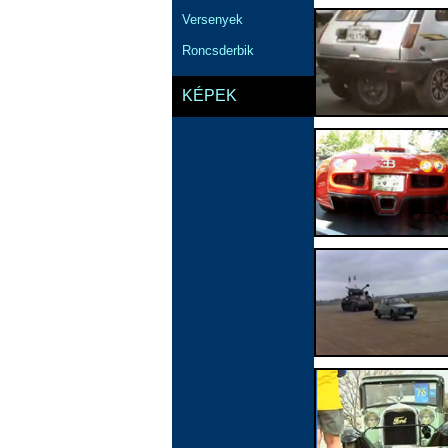
Versenyek
Roncsderbik
KÉPEK