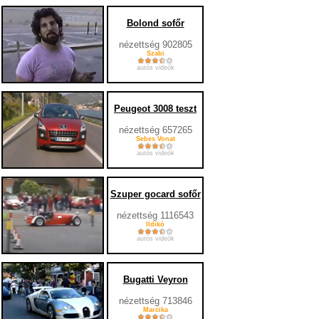
Bolond sofőr
nézettség 902805
Szabi
autós videók
Peugeot 3008 teszt
nézettség 657265
Sebes Vonat
autós videók
Szuper gocard sofőr
nézettség 1116543
Ildikó
autós videók
Bugatti Veyron
nézettség 713846
Marcika