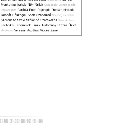
Munka-munkahely
Nők-férfiak
Öltözködés
Otthon-család
Paródia
Poén
Rajongók
Reklám-hirdetés
Párkapcsolat
Rendőr
Részegek
Sport
Szabadidő
Szépség
Szerelem
Szerencse
Szexi
Szőke nő
Szórakozás
Sztárok
Tánc
Technikai
Teherautók
Trükk
Tudomány
Utazás
Üzleti
Verseny
Vicces
Zene
Verekedés
Veszélyes