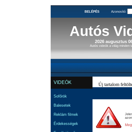
BELÉPÉS
Azonosító:
Autós Vi
2026 augusztus 06
Autós videók a világ minden t
VIDEÓK
Új tartalom feltölté
Sofőrök
Balesetek
Reklám filmek
Jele
azon
Érdekességek
Megn